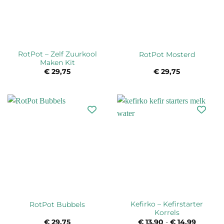
RotPot – Zelf Zuurkool
RotPot Mosterd
Maken Kit
€
29,75
€
29,75
Kefirko – Kefirstarter
RotPot Bubbels
Korrels
€
29,75
€
13,90
-
€
14,99
Prijskla