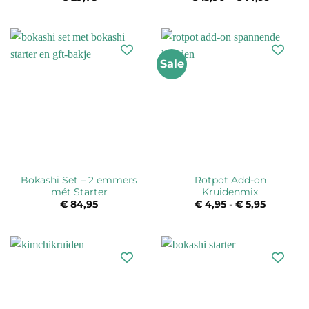
€ 13,90
tot
€ 14,99
Sale
Bokashi Set – 2 emmers
Rotpot Add-on
mét Starter
Kruidenmix
€
84,95
€
4,95
-
€
5,95
Prijsklas
€ 4,95
tot
€ 5,95