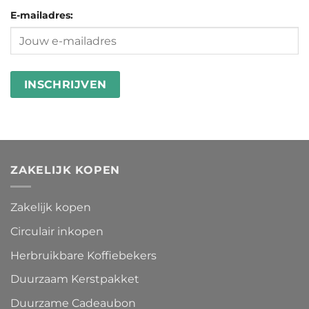
microplastics
goed
E-mailadres:
in
besteden
wasstrips
ZAKELIJK KOPEN
Zakelijk kopen
Circulair inkopen
Herbruikbare Koffiebekers
Duurzaam Kerstpakket
Duurzame Cadeaubon