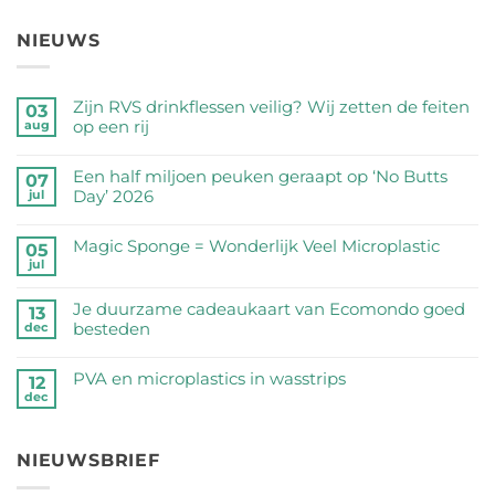
NIEUWS
Zijn RVS drinkflessen veilig? Wij zetten de feiten
03
op een rij
aug
Geen
reacties
Een half miljoen peuken geraapt op ‘No Butts
07
op
Day’ 2026
jul
Zijn
Geen
RVS
reacties
Magic Sponge = Wonderlijk Veel Microplastic
05
drinkflessen
op
jul
veilig?
Geen
Een
Wij
reacties
half
Je duurzame cadeaukaart van Ecomondo goed
zetten
op
13
miljoen
besteden
dec
de
Magic
peuken
feiten
Sponge
Geen
geraapt
op
=
reacties
PVA en microplastics in wasstrips
op
12
een
Wonderlijk
op
dec
‘No
Geen
rij
Veel
Je
Butts
reacties
Microplastic
duurzame
Day’
op
cadeaukaart
NIEUWSBRIEF
2026
PVA
van
en
Ecomondo