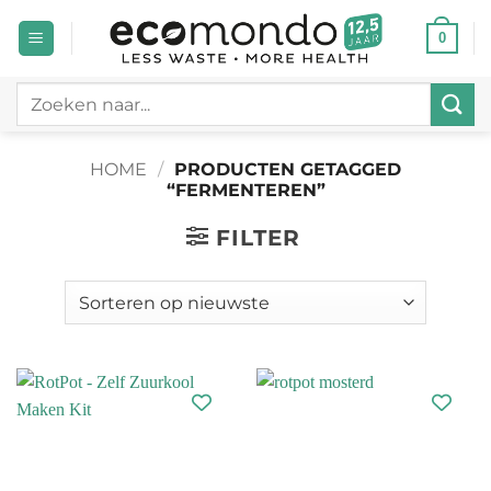
Ga
0
naar
inhoud
Zoeken
naar:
HOME
/
PRODUCTEN GETAGGED
“FERMENTEREN”
FILTER