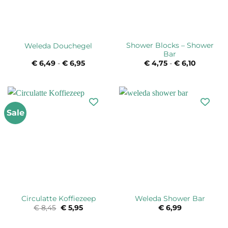
Shower Blocks – Shower
Weleda Douchegel
Bar
€
6,49
-
€
6,95
Prijsklasse:
€
4,75
-
€
6,10
Prijsklass
€ 6,49
€ 4,75
tot
tot
€ 6,95
€ 6,10
Sale
Circulatte Koffiezeep
Weleda Shower Bar
€
8,45
Oorspronkelijke
€
5,95
Huidige
€
6,99
prijs
prijs
was:
is:
€ 8,45.
€ 5,95.