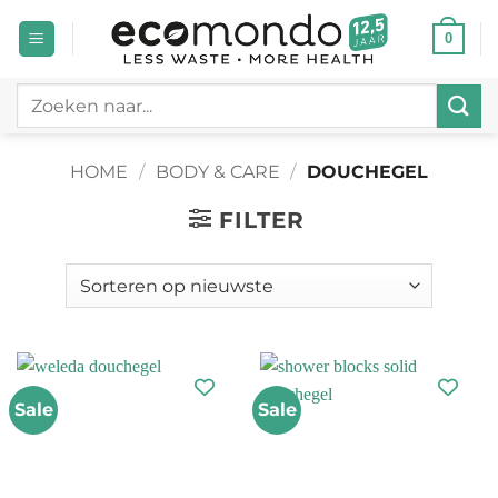
Ga
0
naar
inhoud
Zoeken
naar:
HOME
/
BODY & CARE
/
DOUCHEGEL
FILTER
Sale
Sale