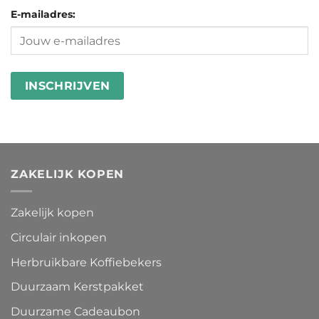
microplastics
goed
E-mailadres:
in
besteden
wasstrips
ZAKELIJK KOPEN
Zakelijk kopen
Circulair inkopen
Herbruikbare Koffiebekers
Duurzaam Kerstpakket
Duurzame Cadeaubon