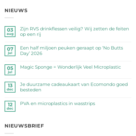
NIEUWS
Zijn RVS drinkflessen veilig? Wij zetten de feiten
03
op een rij
aug
Geen
reacties
Een half miljoen peuken geraapt op ‘No Butts
07
op
Day’ 2026
jul
Zijn
Geen
RVS
reacties
Magic Sponge = Wonderlijk Veel Microplastic
05
drinkflessen
op
jul
veilig?
Geen
Een
Wij
reacties
half
Je duurzame cadeaukaart van Ecomondo goed
zetten
op
13
miljoen
besteden
dec
de
Magic
peuken
feiten
Sponge
Geen
geraapt
op
=
reacties
PVA en microplastics in wasstrips
op
12
een
Wonderlijk
op
dec
‘No
Geen
rij
Veel
Je
Butts
reacties
Microplastic
duurzame
Day’
op
cadeaukaart
NIEUWSBRIEF
2026
PVA
van
en
Ecomondo