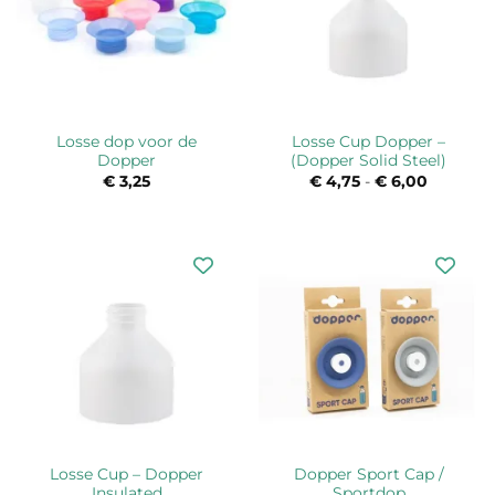
Losse dop voor de
Losse Cup Dopper –
Dopper
(Dopper Solid Steel)
€
3,25
€
4,75
-
€
6,00
Prijsklas
€ 4,75
tot
€ 6,00
Losse Cup – Dopper
Dopper Sport Cap /
Insulated
Sportdop