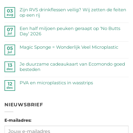
Zijn RVS drinkflessen veilig? Wij zetten de feiten
03
op een rij
aug
Geen
reacties
Een half miljoen peuken geraapt op ‘No Butts
07
op
Day’ 2026
jul
Zijn
Geen
RVS
reacties
Magic Sponge = Wonderlijk Veel Microplastic
05
drinkflessen
op
jul
veilig?
Geen
Een
Wij
reacties
half
Je duurzame cadeaukaart van Ecomondo goed
zetten
op
13
miljoen
besteden
dec
de
Magic
peuken
feiten
Sponge
Geen
geraapt
op
=
reacties
PVA en microplastics in wasstrips
op
12
een
Wonderlijk
op
dec
‘No
Geen
rij
Veel
Je
Butts
reacties
Microplastic
duurzame
Day’
op
cadeaukaart
NIEUWSBRIEF
2026
PVA
van
en
Ecomondo
microplastics
goed
E-mailadres:
in
besteden
wasstrips