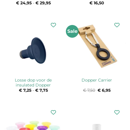
€
24,95
-
€
29,95
Prijsklasse:
€
16,50
€ 24,95
tot
€ 29,95
Sale
Losse dop voor de
Dopper Carrier
insulated Dopper
€
7,25
-
€
7,75
Prijsklasse:
€
7,50
Oorspronkelijke
€
6,95
Huidige
€ 7,25
prijs
prijs
tot
was:
is:
€ 7,75
€ 7,50.
€ 6,95.