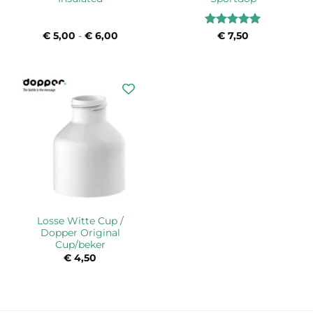
Waardering
€
5,00
-
€
6,00
Prijsklasse:
€
7,50
€ 5,00
5
uit 5
tot
€ 6,00
Losse Witte Cup /
Dopper Original
Cup/beker
€
4,50