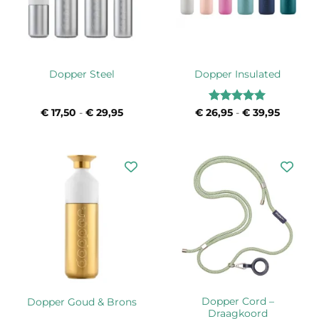
Dopper Steel
Dopper Insulated
Waardering
€
17,50
-
€
29,95
Prijsklasse:
€
26,95
-
€
39,95
Prijskla
€ 17,50
€ 26,95
5
uit 5
tot
tot
€ 29,95
€ 39,95
Dopper Cord –
Dopper Goud & Brons
Draagkoord