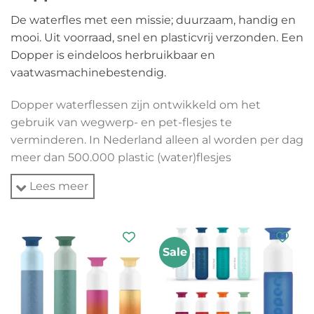
De waterfles met een missie; duurzaam, handig en
mooi. Uit voorraad, snel en plasticvrij verzonden. Een
Dopper is eindeloos herbruikbaar en
vaatwasmachinebestendig.
Dopper waterflessen zijn ontwikkeld om het
gebruik van wegwerp- en pet-flesjes te
verminderen. In Nederland alleen al worden per dag
meer dan 500.000 plastic (water)flesjes
weggegooid! Die belanden op de vuilstort, maar
Lees meer
ook op straat, of in de zee, waar ze de plastic soep
vormen.
Alle kleuren uit voorraad leverbaar
Sale
Ecomondo is officieel verkooppunt en heeft alle
flessen op voorraad: De
Dopper Original
, de
Dopper
Steel
en
Steel Bronze en Goud
, de
Insulated
, en de