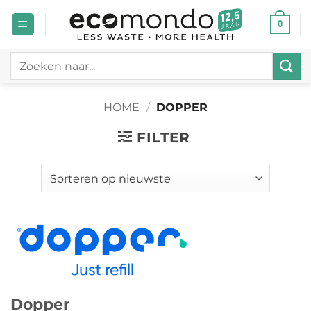
Ga
0
naar
inhoud
Zoeken
naar:
HOME
/
DOPPER
FILTER
Dopper