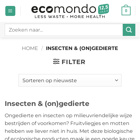
Ga
0
naar
inhoud
Zoeken
naar:
HOME
/
INSECTEN & (ON)GEDIERTE
FILTER
Insecten & (on)gedierte
Ongedierte en insecten op milieuvriendelijke wijze
bestrijden of voorkomen? Fruitvliegjes en motten
hebben we liever niet in huis. Met deze biologische
of ecologische producten maak je een goede keuze