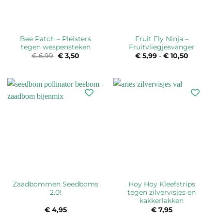
Bee Patch – Pleisters
Fruit Fly Ninja –
tegen wespensteken
Fruitvliegjesvanger
€
6,99
Oorspronkelijke
€
3,50
Huidige
€
5,99
-
€
10,50
Prijsklas
prijs
prijs
€ 5,99
was:
is:
tot
€ 6,99.
€ 3,50.
€ 10,50
Zaadbommen Seedboms
Hoy Hoy Kleefstrips
2.0!
tegen zilvervisjes en
kakkerlakken
€
4,95
€
7,95