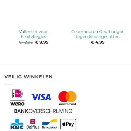
Vallenset voor
Cederhouten Geurhanger
Fruitvliegjes
tegen kledingmotten
€
12,95
Oorspronkelijke
€
9,95
Huidige
€
4,95
prijs
prijs
was:
is:
€ 12,95.
€ 9,95.
VEILIG WINKELEN