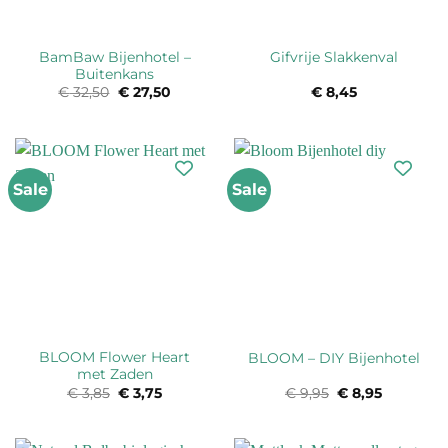
BamBaw Bijenhotel –
Gifvrije Slakkenval
Buitenkans
€
32,50
Oorspronkelijke
€
27,50
Huidige
€
8,45
prijs
prijs
was:
is:
€ 32,50.
€ 27,50.
Sale
Sale
BLOOM Flower Heart
BLOOM – DIY Bijenhotel
met Zaden
€
3,85
Oorspronkelijke
€
3,75
Huidige
€
9,95
Oorspronkelijk
€
8,95
Huidige
prijs
prijs
prijs
prijs
was:
is:
was:
is:
€ 3,85.
€ 3,75.
€ 9,95.
€ 8,95.