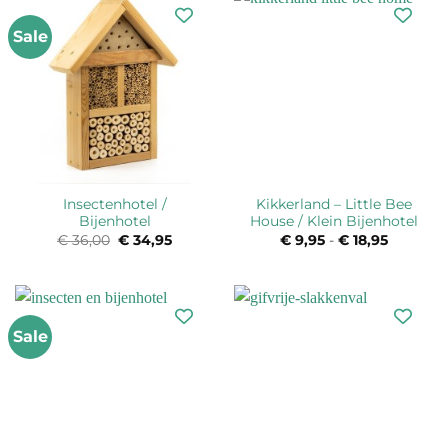
Sale
Insectenhotel /
Kikkerland – Little Bee
Bijenhotel
House / Klein Bijenhotel
€
36,00
Oorspronkelijke
€
34,95
Huidige
€
9,95
-
€
18,95
Prijsklas
prijs
prijs
€ 9,95
was:
is:
tot
€ 36,00.
€ 34,95.
€ 18,95
Sale