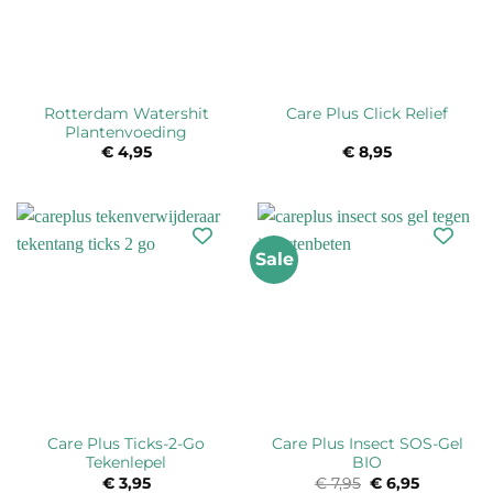
Rotterdam Watershit
Care Plus Click Relief
Plantenvoeding
€
4,95
€
8,95
Sale
Care Plus Ticks-2-Go
Care Plus Insect SOS-Gel
Tekenlepel
BIO
€
3,95
€
7,95
Oorspronkelijke
€
6,95
Huidige