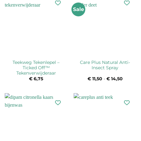
Sale
Teekweg Tekenlepel –
Care Plus Natural Anti-
Ticked Off™
Insect Spray
Tekenverwijderaar
€
6,75
€
11,50
-
€
14,50
Prijsklas
€ 11,50
tot
€ 14,50