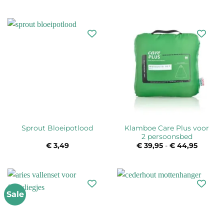
prijs
prijs
was:
is:
€ 7,95.
€ 6,95.
Klamboe Care Plus voor
Sprout Bloeipotlood
2 persoonsbed
€
3,49
€
39,95
-
€
44,95
Prijskla
€ 39,95
tot
€ 44,95
Sale