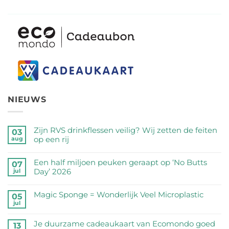
NIEUWS
Zijn RVS drinkflessen veilig? Wij zetten de feiten
03
op een rij
aug
Geen
reacties
Een half miljoen peuken geraapt op ‘No Butts
07
op
Day’ 2026
jul
Zijn
Geen
RVS
reacties
Magic Sponge = Wonderlijk Veel Microplastic
05
drinkflessen
op
jul
veilig?
Geen
Een
Wij
reacties
half
Je duurzame cadeaukaart van Ecomondo goed
zetten
op
13