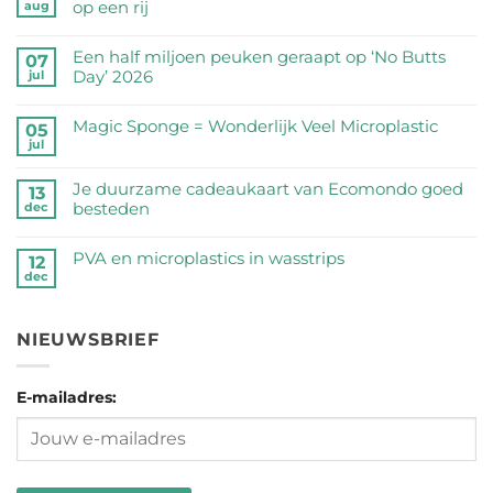
op een rij
aug
Geen
reacties
Een half miljoen peuken geraapt op ‘No Butts
07
op
Day’ 2026
jul
Zijn
Geen
RVS
reacties
Magic Sponge = Wonderlijk Veel Microplastic
05
drinkflessen
op
jul
veilig?
Geen
Een
Wij
reacties
half
Je duurzame cadeaukaart van Ecomondo goed
zetten
op
13
miljoen
besteden
dec
de
Magic
peuken
feiten
Sponge
Geen
geraapt
op
=
reacties
PVA en microplastics in wasstrips
op
12
een
Wonderlijk
op
dec
‘No
Geen
rij
Veel
Je
Butts
reacties
Microplastic
duurzame
Day’
op
cadeaukaart
NIEUWSBRIEF
2026
PVA
van
en
Ecomondo
microplastics
goed
E-mailadres:
in
besteden
wasstrips