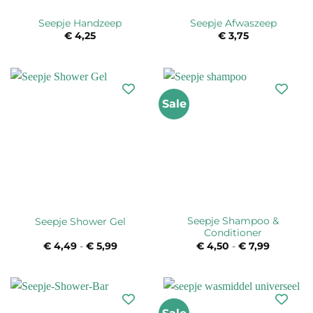
Seepje Handzeep
Seepje Afwaszeep
€
4,25
€
3,75
Sale
Seepje Shampoo &
Seepje Shower Gel
Conditioner
€
4,49
-
€
5,99
Prijsklasse:
€
4,50
-
€
7,99
Prijsklas
€ 4,49
€ 4,50
tot
tot
€ 5,99
€ 7,99