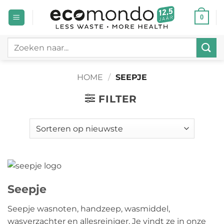
Ga
0
naar
inhoud
Zoeken
naar:
HOME
/
SEEPJE
FILTER
Seepje
Seepje wasnoten, handzeep, wasmiddel,
wasverzachter en allesreiniger. Je vindt ze in onze