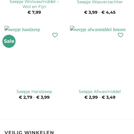
Seepje Wolwasmiddel –
Seepje Wasverzachter
Wol en Fijn
€
7,99
€
3,99
-
€
4,45
Prijsklas
€ 3,99
tot
€ 4,45
Sale
Seepje Handzeep
Seepje Afwasmiddel
€
2,79
-
€
3,99
Prijsklasse:
€
2,99
-
€
3,49
Prijsklas
€ 2,79
€ 2,99
tot
tot
€ 3,99
€ 3,49
VEILIG WINKELEN