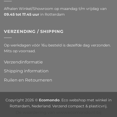
Afhalen Winkel/Showroom op maandag t/m vrijdag van
09.45 tot 17.45 uur
in Rotterdam
VERZENDING / SHIPPING
Op werkdagen vóór 16u besteld is dezelfde dag verzonden.
Mits op voorraad.
Verzendinformatie
Shipping information
Ruilen en Retourneren
Copyright 2026 ©
Ecomondo
. Eco webshop met winkel in
Rotterdam, Nederland. Verzend compact & plasticvrij.
De waardering van www.ecomondo.nl bij