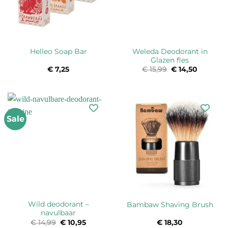
Weleda Deodorant in
Helleo Soap Bar
Glazen fles
€
7,25
€
15,99
Oorspronkelijke
€
14,50
Huidige
prijs
prijs
was:
is:
€ 15,99.
€ 14,50.
Sale
Wild deodorant –
Bambaw Shaving Brush
navulbaar
€
14,99
Oorspronkelijke
€
10,95
Huidige
€
18,30