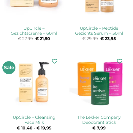
UpCircle –
UpCircle – Peptide
Gezichtscreme – 60ml
Gezichts Serum – 30ml
€
27,99
Oorspronkelijke
€
21,50
Huidige
€
29,99
Oorspronkelijk
€
23,95
Huidige
prijs
prijs
prijs
prijs
was:
is:
was:
is:
€ 27,99.
€ 21,50.
€ 29,99.
€ 23,95.
Sale
UpCircle – Cleansing
The Lekker Company
Face Milk
Deodorant Stick
€
10,40
-
€
19,95
Prijsklasse:
€
7,99
€ 10,40