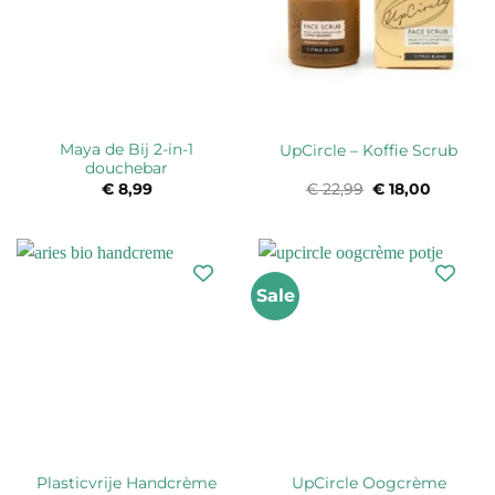
Maya de Bij 2-in-1
UpCircle – Koffie Scrub
douchebar
€
8,99
€
22,99
Oorspronkelijk
€
18,00
Huidige
prijs
prijs
was:
is:
€ 22,99.
€ 18,00.
Sale
Plasticvrije Handcrème
UpCircle Oogcrème