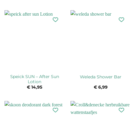
prijs
prijs
was:
is:
€ 14,99.
€ 10,95.
Speick SUN – After Sun
Weleda Shower Bar
Lotion
€
14,95
€
6,99