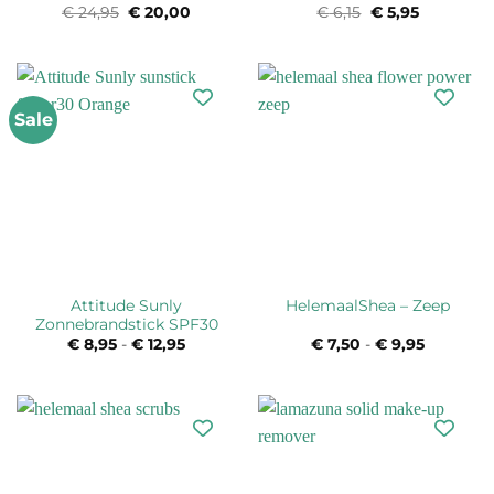
€
24,95
Oorspronkelijke
€
20,00
Huidige
€
6,15
Oorspronkelijke
€
5,95
Huidige
prijs
prijs
prijs
prijs
was:
is:
was:
is:
€ 24,95.
€ 20,00.
€ 6,15.
€ 5,95.
Sale
Attitude Sunly
HelemaalShea – Zeep
Zonnebrandstick SPF30
€
8,95
-
€
12,95
Prijsklasse:
€
7,50
-
€
9,95
Prijsklas
€ 8,95
€ 7,50
tot
tot
€ 12,95
€ 9,95