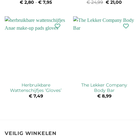
€
2,80
-
€
7,95
Prijsklasse:
€
24,99
Oorspronkelijk
€
21,00
Huidige
€ 2,80
prijs
prijs
tot
was:
is:
€ 7,95
€ 24,99.
€ 21,00.
Herbruikbare
The Lekker Company
Wattenschijfjes ‘Gloves’
Body Bar
€
7,49
€
8,99
VEILIG WINKELEN