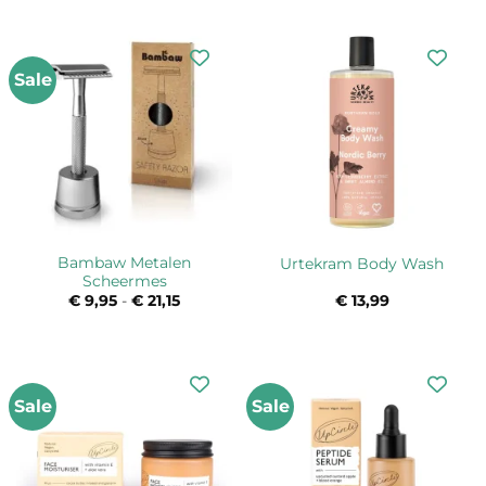
tot
was:
is:
€ 6,95
€ 8,95.
€ 8,50.
Sale
Bambaw Metalen
Urtekram Body Wash
Scheermes
€
9,95
-
€
21,15
Prijsklasse:
€
13,99
€ 9,95
tot
€ 21,15
Sale
Sale