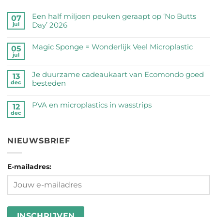
Geen
reacties
Een half miljoen peuken geraapt op ‘No Butts
07
op
Day’ 2026
jul
Zijn
Geen
RVS
reacties
Magic Sponge = Wonderlijk Veel Microplastic
05
drinkflessen
op
jul
veilig?
Geen
Een
Wij
reacties
half
Je duurzame cadeaukaart van Ecomondo goed
zetten
op
13
miljoen
besteden
dec
de
Magic
peuken
feiten
Sponge
Geen
geraapt
op
=
reacties
PVA en microplastics in wasstrips
op
12
een
Wonderlijk
op
dec
‘No
Geen
rij
Veel
Je
Butts
reacties
Microplastic
duurzame
Day’
op
cadeaukaart
NIEUWSBRIEF
2026
PVA
van
en
Ecomondo
microplastics
goed
E-mailadres:
in
besteden
wasstrips