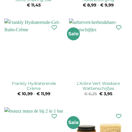
€
11,45
€
8,99
-
€
9,99
Prijsklas
€ 8,99
tot
€ 9,99
Sale
Frankly Hydraterende
L’Arbre Vert Wasbare
Crème
Wattenschijfjes
€
10,99
-
€
11,99
Prijsklasse:
€
6,25
Oorspronkelijk
€
3,95
Huidige
€ 10,99
prijs
prijs
tot
was:
is:
€ 11,99
€ 6,25.
€ 3,95.
Sale