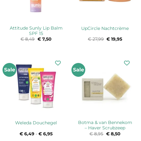
Attitude Sunly Lip Balm
UpCircle Nachtcrème
SPF 15
€
8,49
Oorspronkelijke
€
7,50
Huidige
€
27,99
Oorspronkelijk
€
19,95
Huidige
prijs
prijs
prijs
prijs
was:
is:
was:
is:
€ 8,49.
€ 7,50.
€ 27,99.
€ 19,95.
Sale
Sale
Botma & van Bennekom
Weleda Douchegel
– Haver Scrubzeep
€
6,49
-
€
6,95
Prijsklasse:
€
8,95
Oorspronkelijke
€
8,50
Huidige
€ 6,49
prijs
prijs