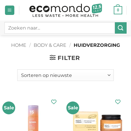
Ga
0
naar
inhoud
Zoeken
naar:
HOME
/
BODY & CARE
/
HUIDVERZORGING
FILTER
Sale
Sale