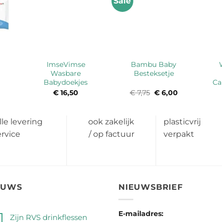
Sale
ImseVimse
Bambu Baby
Wasbare
Besteksetje
Babydoekjes
Ca
€
16,50
€
7,75
Oorspronkelijke
€
6,00
Huidige
prijs
prijs
was:
is:
€ 7,75.
€ 6,00.
lle levering
ook zakelijk
plasticvrij
ervice
/ op factuur
verpakt
EUWS
NIEUWSBRIEF
E-mailadres:
Zijn RVS drinkflessen