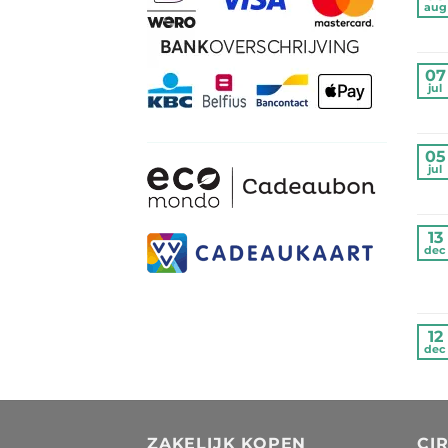
aug
07
jul
05
jul
13
dec
12
dec
ZAKELIJK KOPEN
CI