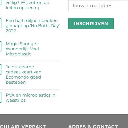
veilig? Wij zetten de
feiten op een rij
Geen
reacties
Een half miljoen peuken
op
geraapt op ‘No Butts Day’
Zijn
2026
RVS
Geen
drinkflessen
reacties
Magic Sponge =
veilig?
op
Wonderlijk Veel
Wij
Een
Microplastic
zetten
half
de
Geen
miljoen
feiten
reacties
Je duurzame
peuken
op
op
cadeaukaart van
geraapt
een
Magic
Ecomondo goed
op
rij
Sponge
besteden
‘No
=
Butts
Geen
Wonderlijk
Day’
reacties
PVA en microplastics in
Veel
2026
op
wasstrips
Microplastic
Je
Geen
duurzame
reacties
cadeaukaart
op
van
PVA
Ecomondo
RCULAIR VERPAKT
ADRES & CONTACT
en