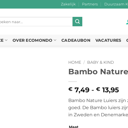
Zakelijk
Partners
Duurzaam K
eken
r:
CE
OVER ECOMONDO
CADEAUBON
VACATURES
HOME
/
BABY & KIND
Bambo Nature 
7,49
-
13,95
Pr
€
€
€ 
Bambo Nature Luiers zijn 
to
goed. De Bambo luiers zijn
€ 
in Zweden en Denemarke
Maat