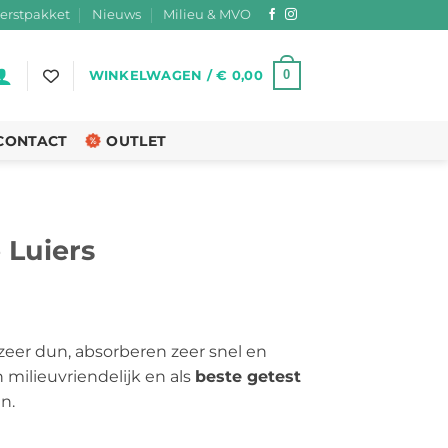
erstpakket
Nieuws
Milieu & MVO
0
WINKELWAGEN /
€
0,00
CONTACT
OUTLET
Luiers
ijsklasse:
7,49
zeer dun, absorberen zeer snel en
t
 milieuvriendelijk en als
beste getest
13,95
n.