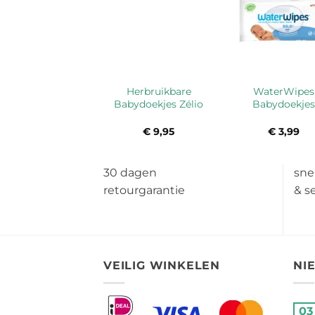
Herbruikbare
WaterWipes
Babydoekjes Zélio
Babydoekjes
€
9,95
€
3,99
30 dagen
sne
retourgarantie
& s
VEILIG WINKELEN
NI
03