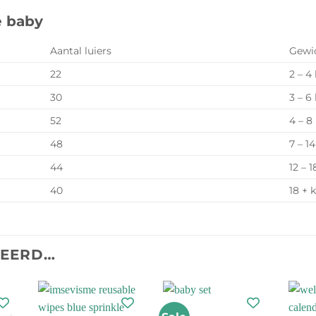
e baby
Aantal luiers
Gewi
22
2 – 4
30
3 – 6
52
4 – 8
48
7 – 1
44
12 – 
40
18 + 
TEERD…