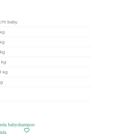
cht baby
 kg
 kg
 kg
4 kg
18 kg
kg