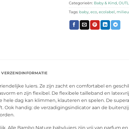
Categorieën:
Baby & Kind
,
OUTL
Tags:
baby
,
eco
,
ecolabel
,
milieu
VERZENDINFORMATIE
iendelijke luiers. Ze zijn zacht en comfortabel en gesc
orm en zijn flexibel. De flexibele tailleband en latexvr
 de hele dag kan klimmen, klauteren en spelen. De super
jft. Ook handig: de verzadigingsindicator aan de buitenzi
orden.
ijk. Alle Bambo Nature babyluiers zijn vrij van parfum 