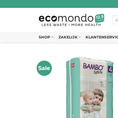
Ga
naar
inhoud
Zo
naa
SHOP
ZAKELIJK
KLANTENSERVI
Sale