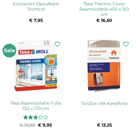
Ecosavers Opvulbare
Tesa Thermo Cover
Tochtrol
Raamisolatie 400 x 150
cm
€
7,95
€
16,50
Sale
Tesa Raamisolatie Folie
TonZon HR-Ketelfolie
150 x 170 cm
Waardering
€
10,95
Oorspronkelijke
€
9,95
Huidige
€
13,25
prijs
prijs
3
uit 5
was:
is:
€ 10,95.
€ 9,95.