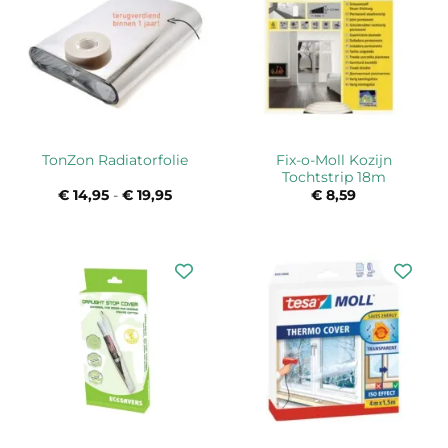
Fix-o-Moll Kozijn
TonZon Radiatorfolie
Tochtstrip 18m
€
14,95
-
€
19,95
Prijsklasse:
€
8,59
€ 14,95
tot
€ 19,95