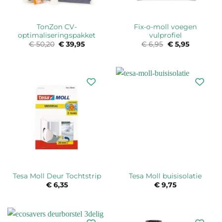
TonZon CV-
Fix-o-moll voegen
optimaliseringspakket
vulprofiel
€
50,20
Oorspronkelijke
€
39,95
Huidige
€
6,95
Oorspronkelijk
€
5,95
Huidige
prijs
prijs
prijs
prijs
was:
is:
was:
is:
€ 50,20.
€ 39,95.
€ 6,95.
€ 5,95.
Tesa Moll Deur Tochtstrip
Tesa Moll buisisolatie
€
6,35
€
9,75