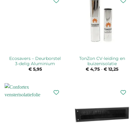
Ecosavers – Deurborstel
TonZon CV-leiding en
3-delig Aluminium
buizenisolatie
€
5,95
€
4,75
-
€
12,25
Prijsklas
€ 4,75
tot
€ 12,25