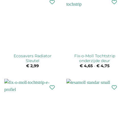
Ecosavers Radiator
Fix-o-Moll Tochtstrip
Sleutel
onderzijde deur
€
2,99
€
4,65
-
€
4,75
Prijsklas
€ 4,65
tot
€ 4,75