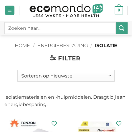
Ga
0
naar
inhoud
Zoeken
naar:
HOME
/
ENERGIEBESPARING
/
ISOLATIE
FILTER
Isolatiematerialen en -hulpmiddelen. Draagt bij aan
energiebesparing.