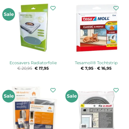
Sale
Ecosavers Radiatorfolie
Tesamoll® Tochtstrip
€
20,95
Oorspronkelijke
€
17,95
Huidige
€
7,95
-
€
16,95
Prijsklas
prijs
prijs
€ 7,95
was:
is:
tot
€ 20,95.
€ 17,95.
€ 16,95
Sale
Sale