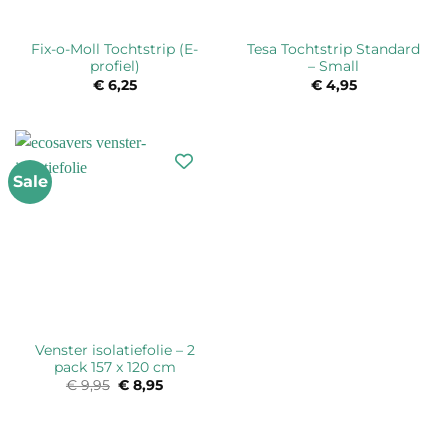
Fix-o-Moll Tochtstrip (E-
Tesa Tochtstrip Standard
profiel)
– Small
€
6,25
€
4,95
Sale
Venster isolatiefolie – 2
pack 157 x 120 cm
€
9,95
Oorspronkelijke
€
8,95
Huidige
prijs
prijs
was:
is:
€ 9,95.
€ 8,95.