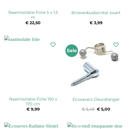
Raamisolatie Folie 5 x 1,5
Brievenbusborstel zwart
m
€
22,50
€
3,99
Sale
Raamisolatie Folie 150 x
Ecosavers Deurdranger
170 cm
€
9,99
€
5,49
Oorspronkelijke
€
5,00
Huidige
prijs
prijs
was:
is:
€ 5,49.
€ 5,00.