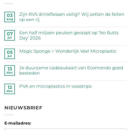
Zijn RVS drinkflessen veilig? Wij zetten de feiten
03
op een rij
aug
Geen
reacties
Een half miljoen peuken geraapt op ‘No Butts
07
op
Day’ 2026
jul
Zijn
Geen
RVS
reacties
Magic Sponge = Wonderlijk Veel Microplastic
05
drinkflessen
op
jul
veilig?
Geen
Een
Wij
reacties
half
Je duurzame cadeaukaart van Ecomondo goed
zetten
op
13
miljoen
besteden
dec
de
Magic
peuken
feiten
Sponge
Geen
geraapt
op
=
reacties
PVA en microplastics in wasstrips
op
12
een
Wonderlijk
op
dec
‘No
Geen
rij
Veel
Je
Butts
reacties
Microplastic
duurzame
Day’
op
cadeaukaart
NIEUWSBRIEF
2026
PVA
van
en
Ecomondo
microplastics
goed
E-mailadres:
in
besteden
wasstrips