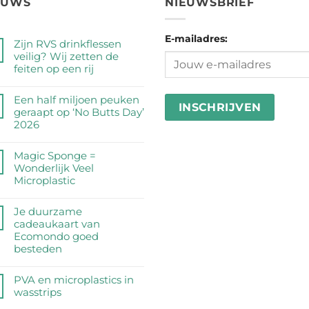
EUWS
NIEUWSBRIEF
E-mailadres:
Zijn RVS drinkflessen
veilig? Wij zetten de
feiten op een rij
Geen
reacties
Een half miljoen peuken
op
geraapt op ‘No Butts Day’
Zijn
2026
RVS
Geen
drinkflessen
reacties
Magic Sponge =
veilig?
op
Wonderlijk Veel
Wij
Een
Microplastic
zetten
half
de
Geen
miljoen
feiten
reacties
Je duurzame
peuken
op
op
cadeaukaart van
geraapt
een
Magic
Ecomondo goed
op
rij
Sponge
besteden
‘No
=
Butts
Geen
Wonderlijk
Day’
reacties
PVA en microplastics in
Veel
2026
op
wasstrips
Microplastic
Je
Geen