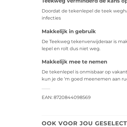
Teekweg verminderd de kans op 
Doordat de tekenlepel de teek weghaa
infecties
Makkelijk in gebruik
De Teekweg tekenverwijderaar is makk
lepel en rolt dus niet weg.
Makkelijk mee te nemen
De tekenlepel is onmisbaar op vakant
kun je de ‘m goed meenemen aan rugza
EAN: 8720844098569
OOK VOOR JOU GESELEC