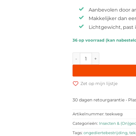
Aanbevolen door ar
Makkelijker dan ee
Lichtgewicht, past 
36 op voorraad (kan nabestel
Teekweg Tekenlepel - Ticke
Zet op mijn lijstje
30 dagen retourgarantie • Pla
Artikelnummer:
teekweg
Categorieën:
Insecten & (On)ged
Tags:
ongediertebestrijding
,
tek