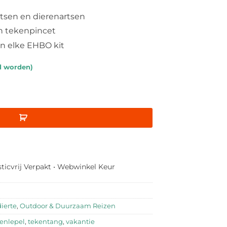
tsen en dierenartsen
n tekenpincet
in elke EHBO kit
d worden)
d Off™ Tekenverwijderaar aantal
sticvrij Verpakt • Webwinkel Keur
ierte
,
Outdoor & Duurzaam Reizen
enlepel
,
tekentang
,
vakantie