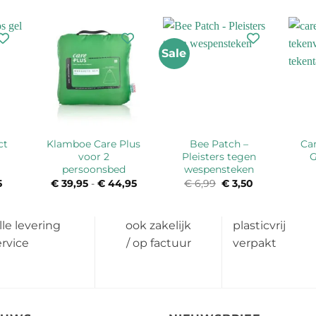
Sale
ct
Klamboe Care Plus
Bee Patch –
Car
voor 2
Pleisters tegen
G
persoonsbed
wespensteken
ronkelijke
5
Huidige
€
39,95
-
€
44,95
Prijsklasse:
€
6,99
Oorspronkelijke
€
3,50
Huidige
prijs
€ 39,95
prijs
prijs
is:
tot
was:
is:
.
€ 6,95.
€ 44,95
€ 6,99.
€ 3,50.
lle levering
ook zakelijk
plasticvrij
ervice
/ op factuur
verpakt