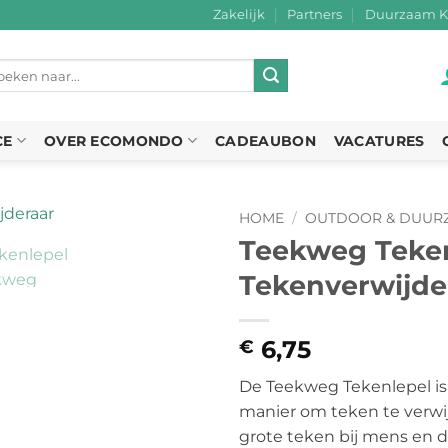
Zakelijk
Partners
Duurzaam K
eken
r:
CE
OVER ECOMONDO
CADEAUBON
VACATURES
HOME
/
OUTDOOR & DUURZ
Teekweg Teken
Tekenverwijde
6,75
€
De Teekweg Tekenlepel is
manier om teken te verwij
grote teken bij mens en di