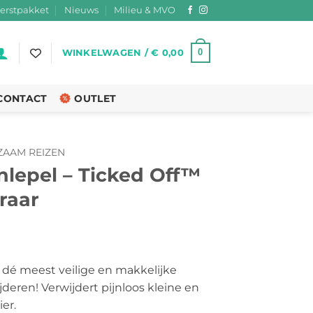
erstpakket
Nieuws
Milieu & MVO
0
WINKELWAGEN /
€
0,00
CONTACT
OUTLET
AAM REIZEN
lepel – Ticked Off™
raar
 dé meest veilige en makkelijke
deren! Verwijdert pijnloos kleine en
er.