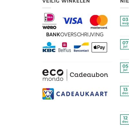
VEILIG WINKELEN
NI
03
aug
07
jul
05
jul
13
dec
12
dec