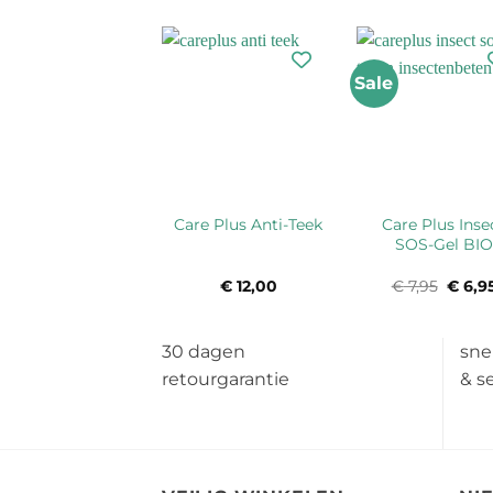
Sale
Care Plus Inse
Care Plus Anti-Teek
SOS-Gel BIO
€
12,00
€
7,95
Oorsp
€
6,9
prijs
was:
€ 7,95
30 dagen
sne
retourgarantie
& s