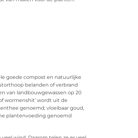
le goede compost en natuurlijke
e storthoop belanden of verbrand
telen van landbouwgewassen op 20
f wormenshit’ wordt uit de
rmenthee genoemd; vloeibaar goud,
ische plantenvoeding genoemd
 veel wind. Daarom telen ze er veel