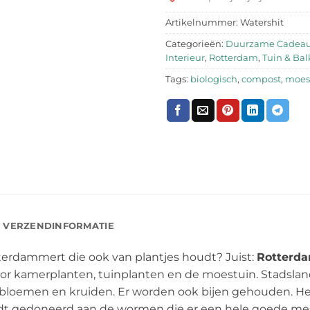
Artikelnummer:
Watershit
Categorieën:
Duurzame Cadea
Interieur
,
Rotterdam
,
Tuin & Ba
Tags:
biologisch
,
compost
,
moes
VERZENDINFORMATIE
terdammert die ook van plantjes houdt? Juist:
Rotterda
 voor kamerplanten, tuinplanten en de moestuin. Stad
bloemen en kruiden. Er worden ook bijen gehouden. Het
dt gedoneerd aan de wormen die er een hele goede mes