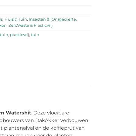
us
,
Huis & Tuin
,
Insecten & (On)gedierte
,
lkon
,
ZeroWaste & Plasticvrij
tuin
,
plasticvrij
,
tuin
m Watershit
. Deze vloeibare
slandbouwers van DakAkker verbouwen
 plantenafval en de koffieprut van
t van maken voor de planten.