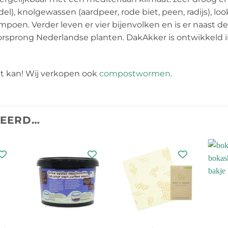
l), knolgewassen (aardpeer, rode biet, peen, radijs), look
ompoen. Verder leven er vier bijenvolken en is er naast
oorsprong Nederlandse planten. DakAkker is ontwikkeld
 kan! Wij verkopen ook
compostwormen
.
TEERD…