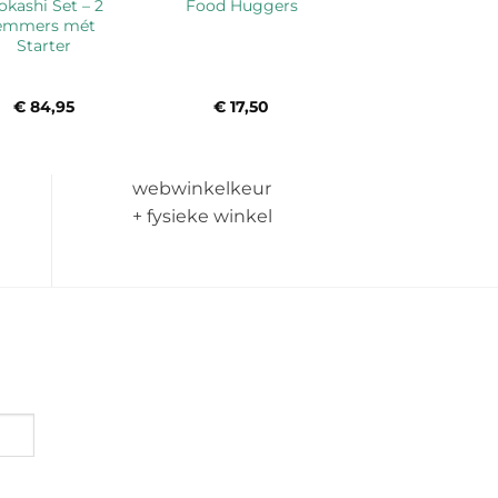
okashi Set – 2
Food Huggers
emmers mét
Starter
€
84,95
€
17,50
webwinkelkeur
+ fysieke winkel