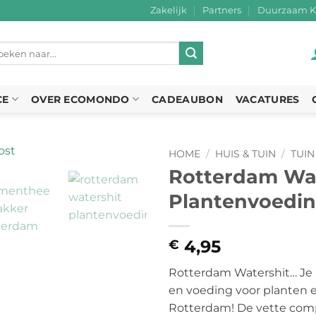
Zakelijk
Partners
Duurzaam K
eken
r:
CE
OVER ECOMONDO
CADEAUBON
VACATURES
HOME
/
HUIS & TUIN
/
TUIN
Rotterdam Wat
Plantenvoedi
4,95
€
Rotterdam Watershit… Je l
en voeding voor planten e
Rotterdam! De vette co