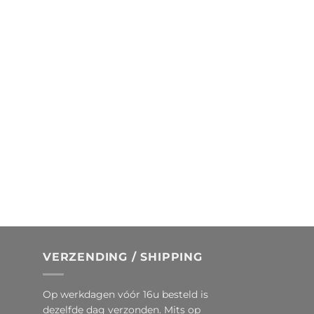
VERZENDING / SHIPPING
Op werkdagen vóór 16u besteld is
dezelfde dag verzonden. Mits op