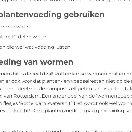
plantenvoeding gebruiken
 emmer water.
t op 10 delen water.
en die wel wat voeding lusten.
oeding van wormen
enshit is de real deal! Rotterdamse wormen maken he
gen er ook voor dat planten- en voedselresten niet op d
ker een deel van de compost zelf gebruiken voor het 
m van Rotterdam. Een ander deel van de ‘wormenpoep o
 flesjes ‘Rotterdam Watershit’. Het wordt ook wel wo
ol levenskracht! Deze plantenvoeding mag geen biolog
vergelijkbaar met een mediterraan klimaat: zeer droog en