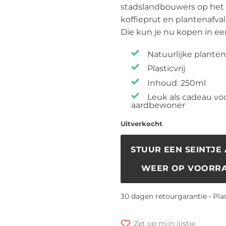
stadslandbouwers op het 
koffieprut en plantenafva
Die kun je nu kopen in een
Natuurlijke plante
Plasticvrij
Inhoud: 250ml
Leuk als cadeau vo
aardbewoner
Uitverkocht
STUUR EEN SEINTJE 
WEER OP VOORRA
30 dagen retourgarantie • Pla
Zet op mijn lijstje