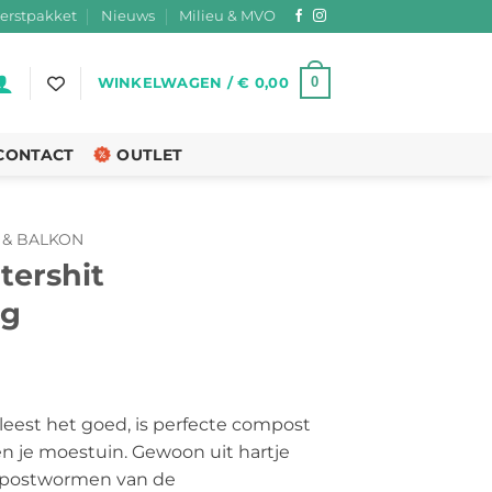
erstpakket
Nieuws
Milieu & MVO
0
WINKELWAGEN /
€
0,00
CONTACT
OUTLET
 & BALKON
ershit
ng
eest het goed, is perfecte compost
n je moestuin. Gewoon uit hartje
mpostwormen van de