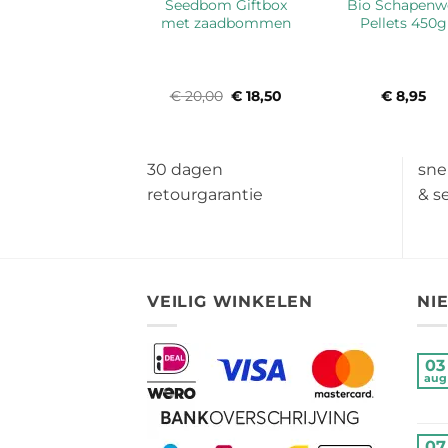
Seedbom Giftbox
Bio Schapenw
Wool Pots
met zaadbommen
Pellets 450g
€
8,95
€
20,00
Oorspronkelijke
€
18,50
Huidige
€
8,95
prijs
prijs
was:
is:
€ 20,00.
€ 18,50.
30 dagen
sne
retourgarantie
& s
VEILIG WINKELEN
NI
03
aug
07