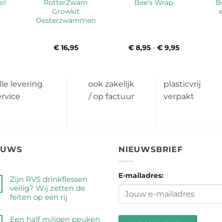
ol
RotterZwam
B
Bee’s Wrap
Growkit
Oesterzwammen
€
16,95
€
8,95
-
€
9,95
Prijsklasse:
€ 8,95
tot
€ 9,95
lle levering
ook zakelijk
plasticvrij
ervice
/ op factuur
verpakt
EUWS
NIEUWSBRIEF
E-mailadres:
Zijn RVS drinkflessen
veilig? Wij zetten de
feiten op een rij
Geen
reacties
Een half miljoen peuken