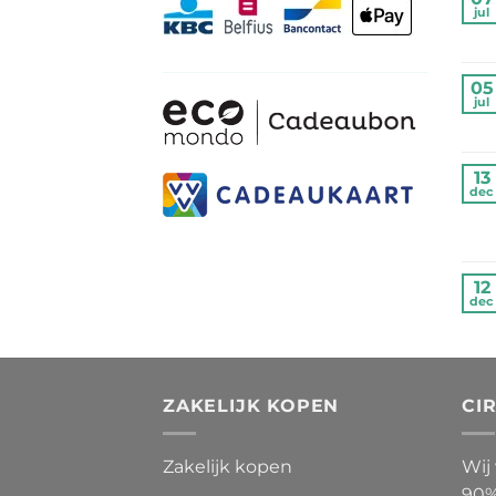
jul
05
jul
13
dec
12
dec
ZAKELIJK KOPEN
CI
Zakelijk kopen
Wij
90%