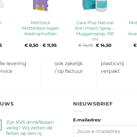
r
Mottlock
Care Plus Natural
Mot
Mottenbox tegen
Anti-Insect Spray –
kledingmotten
Muggenspray 100
lev
ml
ronkelijke
5
Huidige
€
8,50
-
€
11,95
Prijsklasse:
€
14,95
Oorspronkelijke
€
14,50
Huidige
€
prijs
€ 8,50
prijs
prijs
is:
tot
was:
is:
5.
€ 9,95.
€ 11,95
€ 14,95.
€ 14,50.
lle levering
ook zakelijk
plasticvrij
ervice
/ op factuur
verpakt
EUWS
NIEUWSBRIEF
E-mailadres:
Zijn RVS drinkflessen
veilig? Wij zetten de
feiten op een rij