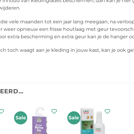
de inhoud van kledinglades beschermen, dan kan je hi
wijderen.
ie vele maanden tot een jaar lang meegaan, na verloop
 er weer opnieuw een frisse houtlaag met geur tevoorsch
r extra bescherming en extra geur kan je de hanger o
zich toch waagt aan je kleding in jouw kast, kan je ook
TEERD…
Sale
Sale