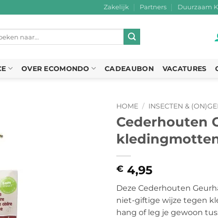
Zakelijk
Partners
Duurzaam K
eken
r:
CE
OVER ECOMONDO
CADEAUBON
VACATURES
HOME
/
INSECTEN & (ON)GE
Cederhouten 
kledingmotte
4,95
€
Deze Cederhouten Geurha
niet-giftige wijze tegen 
hang of leg je gewoon tus