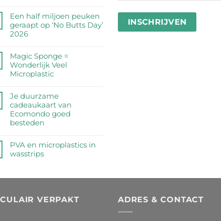
Geen
reacties
Een half miljoen peuken
op
geraapt op ‘No Butts Day’
Zijn
2026
RVS
Geen
drinkflessen
reacties
Magic Sponge =
veilig?
op
Wonderlijk Veel
Wij
Een
Microplastic
zetten
half
de
Geen
miljoen
feiten
reacties
Je duurzame
peuken
op
op
cadeaukaart van
geraapt
een
Magic
Ecomondo goed
op
rij
Sponge
besteden
‘No
=
Butts
Geen
Wonderlijk
Day’
reacties
PVA en microplastics in
Veel
2026
op
wasstrips
Microplastic
Je
Geen
duurzame
reacties
cadeaukaart
op
van
PVA
Ecomondo
RCULAIR VERPAKT
ADRES & CONTACT
en
goed
microplastics
besteden
in