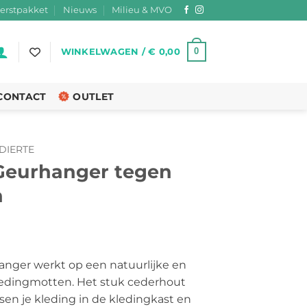
erstpakket
Nieuws
Milieu & MVO
0
WINKELWAGEN /
€
0,00
CONTACT
OUTLET
DIERTE
Geurhanger tegen
n
nger werkt op een natuurlijke en
kledingmotten. Het stuk cederhout
sen je kleding in de kledingkast en