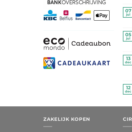
07
jul
05
jul
13
dec
12
dec
ZAKELIJK KOPEN
CI