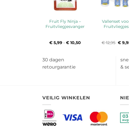
Fruit Fly Ninja –
Vallenset voo
Fruitvliegjesvanger
Fruitvliegjes
€
5,99
-
€
10,50
Prijsklasse:
€
12,95
Oorsp
€
9,9
€ 5,99
prijs
tot
was:
€ 10,50
€ 12,9
30 dagen
sne
retourgarantie
& s
VEILIG WINKELEN
NI
03
aug