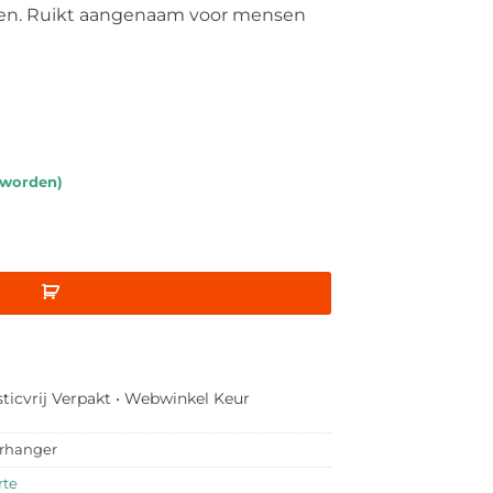
kken. Ruikt aangenaam voor mensen
 worden)
gen kledingmotten aantal
sticvrij Verpakt • Webwinkel Keur
rhanger
rte