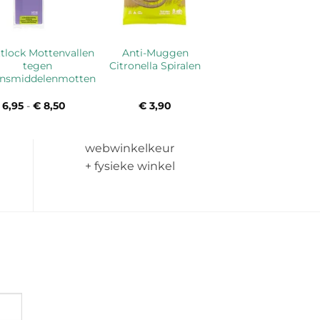
tlock Mottenvallen
Anti-Muggen
tegen
Citronella Spiralen
ensmiddelenmotten
6,95
-
€
8,50
Prijsklasse:
€
3,90
€ 6,95
tot
€ 8,50
webwinkelkeur
+ fysieke winkel