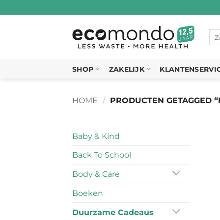
Ga
naar
inhoud
Zo
naa
SHOP
ZAKELIJK
KLANTENSERVI
HOME
/
PRODUCTEN GETAGGED “
Baby & Kind
Back To School
Body & Care
Boeken
Duurzame Cadeaus