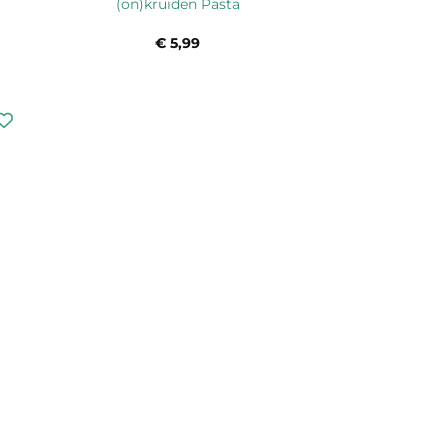
(on)kruiden Pasta
€
5,99