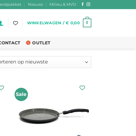
erstpakket
Nieuws
Milieu & MVO
0
WINKELWAGEN /
€
0,00
CONTACT
OUTLET
teerd
ste
Sale