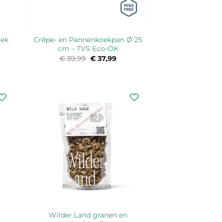
Crêpe- en Pannenkoekpan Ø 25
oek
cm – TVS Eco-OK
€
39,99
Oorspronkelijke
€
37,99
Huidige
prijs
prijs
was:
is:
€ 39,99.
€ 37,99.
Wilder Land granen en