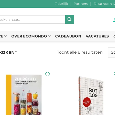
Zakelijk
Partners
Duurzaam K
eken
r:
CE
OVER ECOMONDO
CADEAUBON
VACATURES
Toont alle 8 resultaten
Gesor
KOKEN”
op
nieuw