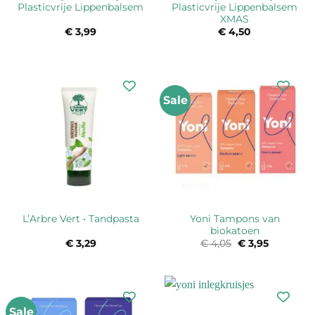
Plasticvrije Lippenbalsem
Plasticvrije Lippenbalsem
XMAS
€
3,99
€
4,50
Sale
Yoni Tampons van
L’Arbre Vert • Tandpasta
biokatoen
€
3,29
€
4,05
Oorspronkelijk
€
3,95
Huidige
prijs
prijs
was:
is:
€ 4,05.
€ 3,95.
Sale