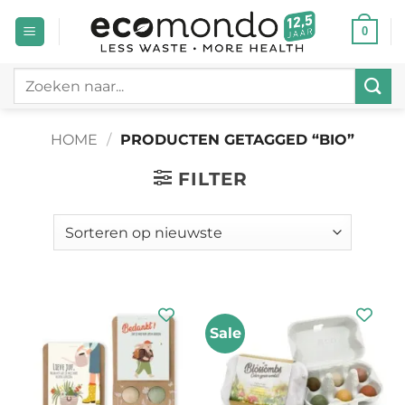
Ga
0
naar
inhoud
Zoeken
naar:
HOME
/
PRODUCTEN GETAGGED “BIO”
FILTER
Sale