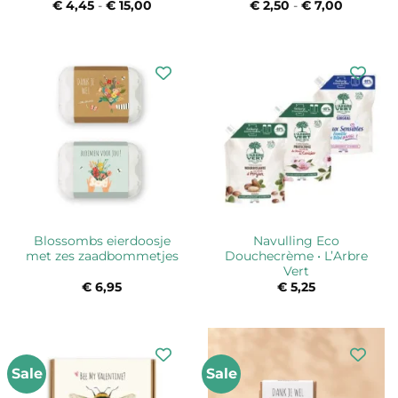
€
4,45
-
€
15,00
Prijsklasse:
€
2,50
-
€
7,00
Prijsklas
€ 4,45
€ 2,50
tot
tot
€ 15,00
€ 7,00
Blossombs eierdoosje
Navulling Eco
met zes zaadbommetjes
Douchecrème • L’Arbre
Vert
€
6,95
€
5,25
Sale
Sale