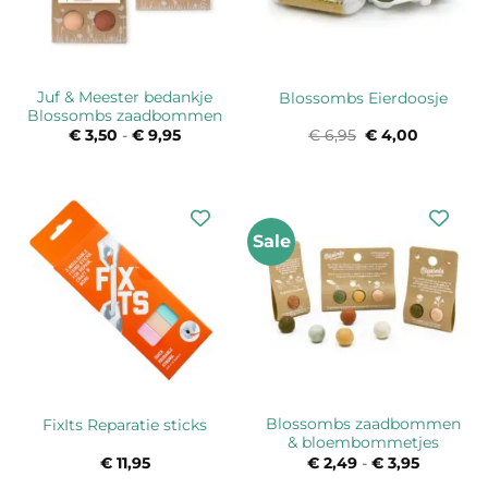
Juf & Meester bedankje
Blossombs Eierdoosje
Blossombs zaadbommen
€
3,50
-
€
9,95
Prijsklasse:
€
6,95
Oorspronkelijke
€
4,00
Huidige
€ 3,50
prijs
prijs
tot
was:
is:
€ 9,95
€ 6,95.
€ 4,00.
Sale
Blossombs zaadbommen
FixIts Reparatie sticks
& bloembommetjes
€
11,95
€
2,49
-
€
3,95
Prijsklas
€ 2,49