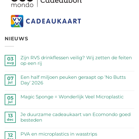
NIEUWS
Zijn RVS drinkflessen veilig? Wij zetten de feiten
03
op een rij
aug
Geen
reacties
Een half miljoen peuken geraapt op ‘No Butts
07
op
Day’ 2026
jul
Zijn
Geen
RVS
reacties
Magic Sponge = Wonderlijk Veel Microplastic
05
drinkflessen
op
jul
veilig?
Geen
Een
Wij
reacties
half
Je duurzame cadeaukaart van Ecomondo goed
zetten
op
13
miljoen
besteden
dec
de
Magic
peuken
feiten
Sponge
Geen
geraapt
op
=
reacties
PVA en microplastics in wasstrips
op
12
een
Wonderlijk
op
dec