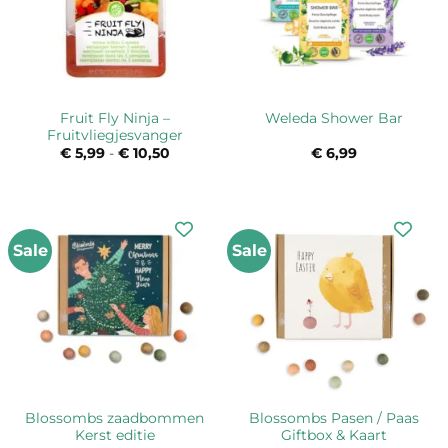
Fruit Fly Ninja –
Weleda Shower Bar
Fruitvliegjesvanger
€
5,99
-
€
10,50
Prijsklasse:
€
6,99
€ 5,99
tot
€ 10,50
Sale
Sale
Blossombs zaadbommen
Blossombs Pasen / Paas
Kerst editie
Giftbox & Kaart