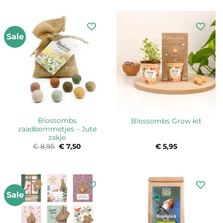
tot
€ 3,95
Sale
Blossombs
Blossombs Grow kit
zaadbommetjes – Jute
zakje
€
8,95
Oorspronkelijke
€
7,50
Huidige
€
5,95
prijs
prijs
was:
is:
€ 8,95.
€ 7,50.
Sale