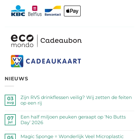
NIEUWS
Zijn RVS drinkflessen veilig? Wij zetten de feiten
03
op een rij
aug
Geen
reacties
Een half miljoen peuken geraapt op ‘No Butts
07
op
Day’ 2026
jul
Zijn
Geen
RVS
reacties
Magic Sponge = Wonderlijk Veel Microplastic
05
drinkflessen