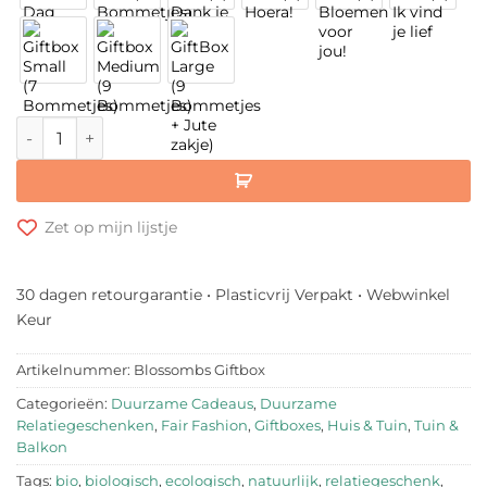
Blossombs Giftbox aantal
Zet op mijn lijstje
30 dagen retourgarantie • Plasticvrij Verpakt • Webwinkel
Keur
Artikelnummer:
Blossombs Giftbox
Categorieën:
Duurzame Cadeaus
,
Duurzame
Relatiegeschenken
,
Fair Fashion
,
Giftboxes
,
Huis & Tuin
,
Tuin &
Balkon
Tags:
bio
,
biologisch
,
ecologisch
,
natuurlijk
,
relatiegeschenk
,