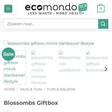
Ga
0
naar
inhoud
Zoeken
naar:
Sale
HOME
/
HUIS & TUIN
/
TUIN & BALKON
Blossombs Giftbox