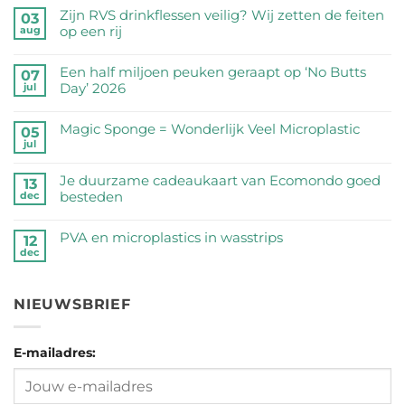
Zijn RVS drinkflessen veilig? Wij zetten de feiten
03
op een rij
aug
Geen
reacties
Een half miljoen peuken geraapt op ‘No Butts
07
op
Day’ 2026
jul
Zijn
Geen
RVS
reacties
Magic Sponge = Wonderlijk Veel Microplastic
05
drinkflessen
op
jul
veilig?
Geen
Een
Wij
reacties
half
Je duurzame cadeaukaart van Ecomondo goed
zetten
op
13
miljoen
besteden
dec
de
Magic
peuken
feiten
Sponge
Geen
geraapt
op
=
reacties
PVA en microplastics in wasstrips
op
12
een
Wonderlijk
op
dec
‘No
Geen
rij
Veel
Je
Butts
reacties
Microplastic
duurzame
Day’
op
cadeaukaart
NIEUWSBRIEF
2026
PVA
van
en
Ecomondo
microplastics
goed
E-mailadres:
in
besteden
wasstrips