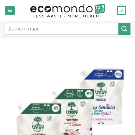
Ga
0
naar
inhoud
Zoeken
naar: