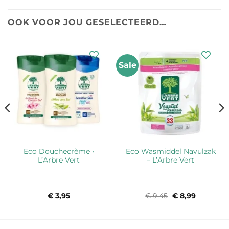
OOK VOOR JOU GESELECTEERD…
Sale
Eco Douchecrème •
Eco Wasmiddel Navulzak
L’Arbre Vert
– L’Arbre Vert
€
3,95
€
9,45
Oorspronkelijke
€
8,99
Huidige
prijs
prijs
was:
is:
€ 9,45.
€ 8,99.