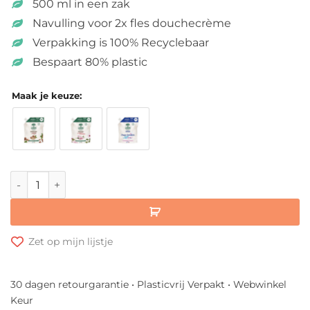
500 ml in een zak
Navulling voor 2x fles douchecrème
Verpakking is 100% Recyclebaar
Bespaart 80% plastic
Maak je keuze:
Navulling Eco Douchecrème • L’Arbre Vert aantal
Zet op mijn lijstje
30 dagen retourgarantie • Plasticvrij Verpakt • Webwinkel
Keur