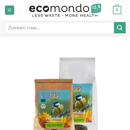
Ga
0
naar
inhoud
Zoeken
naar: