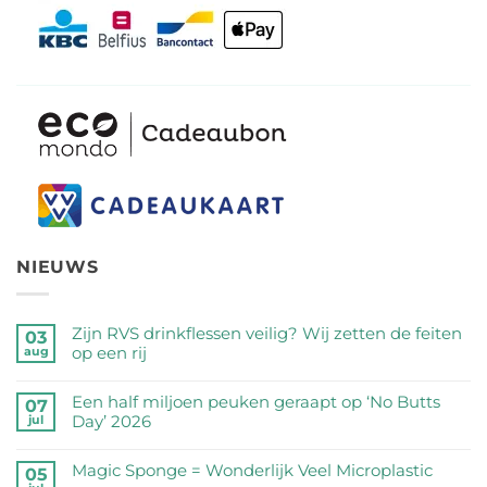
NIEUWS
Zijn RVS drinkflessen veilig? Wij zetten de feiten
03
op een rij
aug
Geen
reacties
Een half miljoen peuken geraapt op ‘No Butts
07
op
Day’ 2026
jul
Zijn
Geen
RVS
reacties
Magic Sponge = Wonderlijk Veel Microplastic
05
drinkflessen
op