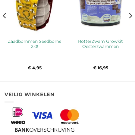
Zaadbommen Seedboms
RotterZwam Growkit
2.0!
Oesterzwammen
€
4,95
€
16,95
VEILIG WINKELEN