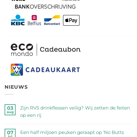
NIEUWS
Zijn RVS drinkflessen veilig? Wij zetten de feiten
03
aug
op een rij
Geen
reacties
Een half miljoen peuken geraapt op ‘No Butts
07
jul