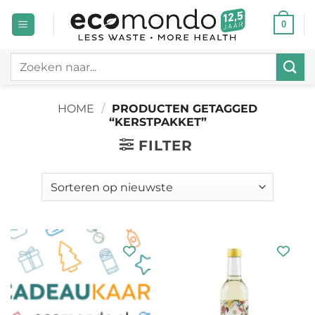
Ga
0
naar
inhoud
Zoeken
naar:
HOME
/
PRODUCTEN GETAGGED
“KERSTPAKKET”
FILTER