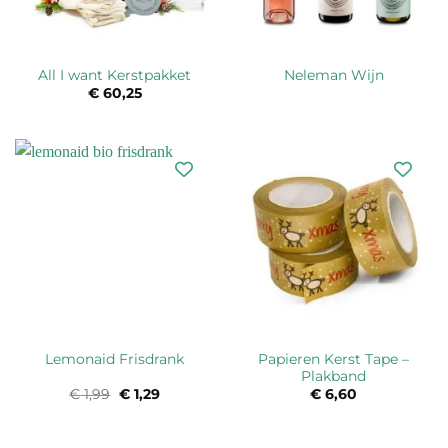
All I want Kerstpakket
Neleman Wijn
€
60,25
Papieren Kerst Tape –
Lemonaid Frisdrank
Plakband
€
1,99
Oorspronkelijke
€
1,29
Huidige
€
6,60
prijs
prijs
was:
is:
€ 1,99.
€ 1,29.