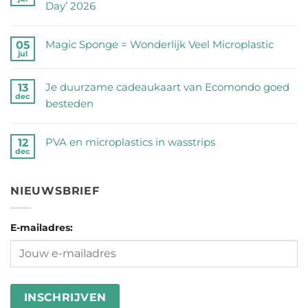
op
Day’ 2026
Zijn
Geen
RVS
reacties
Magic Sponge = Wonderlijk Veel Microplastic
05
drinkflessen
jul
op
Geen
veilig?
Een
reacties
Wij
Je duurzame cadeaukaart van Ecomondo goed
13
half
dec
op
zetten
besteden
miljoen
Magic
de
Geen
peuken
Sponge
feiten
reacties
geraapt
PVA en microplastics in wasstrips
12
=
dec
op
op
op
Geen
Wonderlijk
een
Je
‘No
reacties
Veel
rij
duurzame
NIEUWSBRIEF
Butts
op
Microplastic
cadeaukaart
Day’
PVA
van
2026
E-mailadres:
en
Ecomondo
microplastics
goed
in
besteden
wasstrips