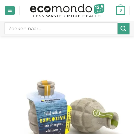
Ga
0
naar
inhoud
Zoeken
naar: