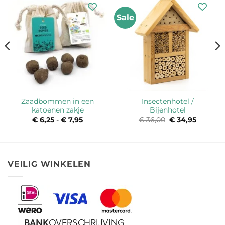
Sale
Zaadbommen in een
Insectenhotel /
katoenen zakje
Bijenhotel
€
6,25
-
€
7,95
Prijsklasse:
€
36,00
Oorspronkelijk
€
34,95
Huidige
€ 6,25
prijs
prijs
tot
was:
is:
€ 7,95
€ 36,00.
€ 34,95.
VEILIG WINKELEN