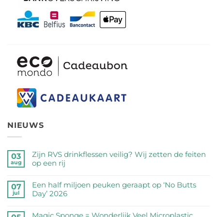
NIEUWS
Zijn RVS drinkflessen veilig? Wij zetten de feiten
03
op een rij
aug
Geen
reacties
Een half miljoen peuken geraapt op ‘No Butts
07
op
Day’ 2026
jul
Zijn
Geen
RVS
reacties
Magic Sponge = Wonderlijk Veel Microplastic