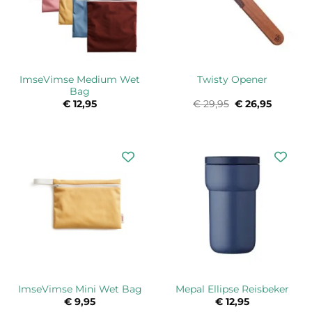
ImseVimse Medium Wet
Twisty Opener
Bag
€
12,95
€
29,95
Oorspronkelijk
€
26,95
Huidige
prijs
prijs
was:
is:
€ 29,95.
€ 26,95.
ImseVimse Mini Wet Bag
Mepal Ellipse Reisbeker
€
9,95
€
12,95