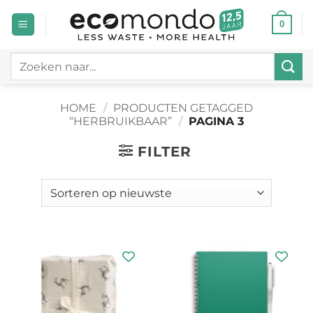
Ga
0
naar
inhoud
Zoeken
naar:
HOME
/
PRODUCTEN GETAGGED
“HERBRUIKBAAR”
/
PAGINA 3
FILTER