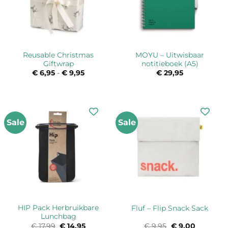
Reusable Christmas
MOYU – Uitwisbaar
Giftwrap
notitieboek (A5)
€
6,95
-
€
9,95
Prijsklasse:
€
29,95
€ 6,95
tot
€ 9,95
Sale
Sale
HIP Pack Herbruikbare
Fluf – Flip Snack Sack
Lunchbag
€
17,99
Oorspronkelijke
€
14,95
Huidige
€
9,95
Oorspronkelijke
€
9,00
Huidige