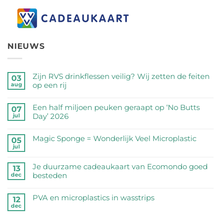
NIEUWS
Zijn RVS drinkflessen veilig? Wij zetten de feiten
03
op een rij
aug
Geen
reacties
Een half miljoen peuken geraapt op ‘No Butts
07
op
Day’ 2026
jul
Zijn
Geen
RVS
reacties
Magic Sponge = Wonderlijk Veel Microplastic
05
drinkflessen
op
jul
veilig?
Geen
Een
Wij
reacties
half
Je duurzame cadeaukaart van Ecomondo goed
zetten
op
13
miljoen
besteden
dec
de
Magic
peuken
feiten
Sponge
Geen
geraapt
op
=
reacties
PVA en microplastics in wasstrips
op
12
een
Wonderlijk
op
dec
‘No
Geen
rij
Veel
Je
Butts
reacties