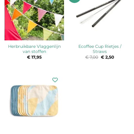
Herbruikbare Vlaggenlijn
Ecoffee Cup Rietjes /
van stoffen
Straws
€
17,95
€
7,00
Oorspronkelijke
€
2,50
Huidige
prijs
prijs
was:
is:
€ 7,00.
€ 2,50.