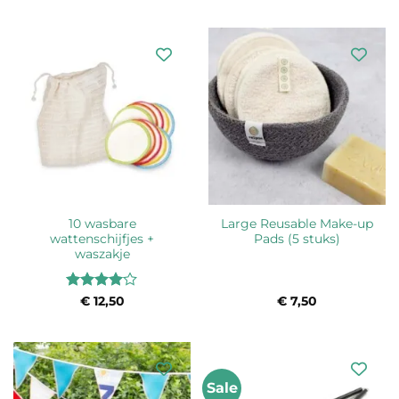
10 wasbare
Large Reusable Make-up
wattenschijfjes +
Pads (5 stuks)
waszakje
Waardering
€
12,50
€
7,50
4
uit 5
Sale