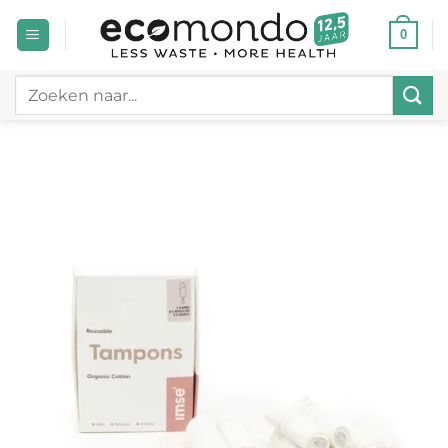
Ga
0
naar
inhoud
Zoeken
naar: