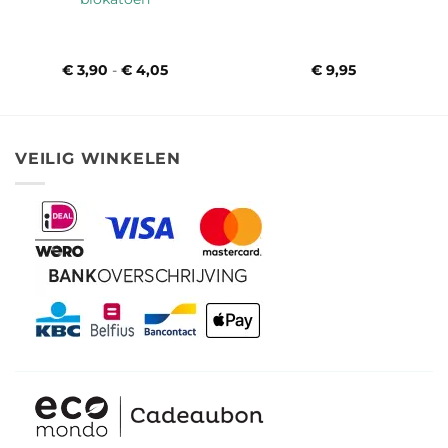
€
3,90
-
€
4,05
Prijsklasse:
€
9,95
€ 3,90
tot
€ 4,05
VEILIG WINKELEN