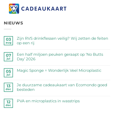
NIEUWS
Zijn RVS drinkflessen veilig? Wij zetten de feiten
03
op een rij
aug
Geen
reacties
Een half miljoen peuken geraapt op ‘No Butts
07
op
Day’ 2026
jul
Zijn
Geen
RVS
reacties
Magic Sponge = Wonderlijk Veel Microplastic
05
drinkflessen
op
jul
veilig?
Geen
Een
Wij
reacties
half
Je duurzame cadeaukaart van Ecomondo goed
zetten
op
13
miljoen
besteden
dec
de
Magic
peuken
feiten
Sponge
Geen
geraapt
op
=
reacties
PVA en microplastics in wasstrips
op
12
een
Wonderlijk
op
dec
‘No
Geen
rij
Veel
Je
Butts
reacties
Microplastic
duurzame