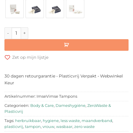
ImseVimse Herbruikbare Tampons aantal
Zet op mijn lijstje
30 dagen retourgarantie • Plasticvrij Verpakt • Webwinkel
Keur
Artikelnummer:
ImseVimse Tampons
Categorieën:
Body & Care
,
Dameshygiëne
,
ZeroWaste &
Plasticvrij
Tags:
herbruikbaar
,
hygiene
,
less waste
,
maandverband
,
plasticvrij
,
tampon
,
vrouw
,
wasbaar
,
zero waste