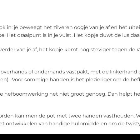
klok in: je beweegt het zilveren oogje van je af en het 
toe. Het draaipunt is in je vuist. Het kopje duwt de lus da
verder van je af, het kopje komt nóg steviger tegen de ra
m overhands of onderhands vastpakt, met de linkerhand 
aien) . Voor sommige handen is het plezieriger om de h
s de hefboomwerking net niet groot genoeg. Dan helpt h
 worden kan men de pot met twee handen vasthouden. 
het ontwikkelen van handige hulpmiddelen om de twisty-