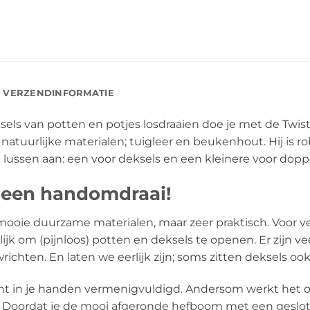
VERZENDINFORMATIE
ls van potten en potjes losdraaien doe je met de Twisty
atuurlijke materialen; tuigleer en beukenhout. Hij is 
 lussen aan: een voor deksels en een kleinere voor dopp
 een handomdraai!
mooie duurzame materialen, maar zeer praktisch. Voor ve
jk om (pijnloos) potten en deksels te openen. Er zijn v
hten. En laten we eerlijk zijn; soms zitten deksels ook
in je handen vermenigvuldigd. Andersom werkt het ook:
. Doordat je de mooi afgeronde hefboom met een geslot