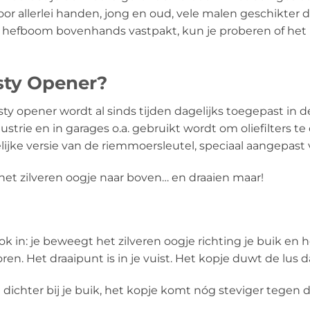
 voor allerlei handen, jong en oud, vele malen geschikte
 je de hefboom bovenhands vastpakt, kun je proberen of 
sty Opener?
y opener wordt al sinds tijden dagelijks toegepast in 
strie en in garages o.a. gebruikt wordt om oliefilters te
ijke versie van de riemmoersleutel, speciaal aangepast 
het zilveren oogje naar boven… en draaien maar!
klok in: je beweegt het zilveren oogje richting je buik 
voren. Het draaipunt is in je vuist. Het kopje duwt de lus
dichter bij je buik, het kopje komt nóg steviger tegen de