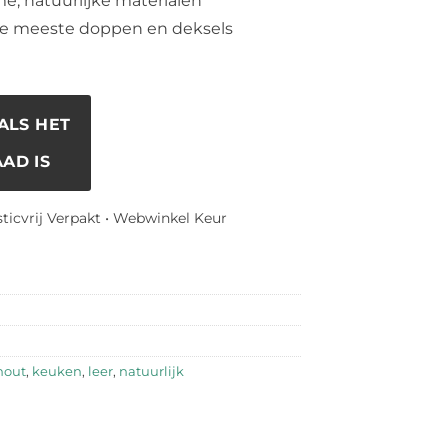
, natuurlijke materialen
 de meeste doppen en deksels
ALS HET
AD IS
sticvrij Verpakt • Webwinkel Keur
hout
,
keuken
,
leer
,
natuurlijk