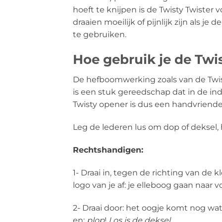
hoeft te knijpen is de Twisty Twister
draaien moeilijk of pijnlijk zijn als
te gebruiken.
Hoe gebruik je de Twi
De hefboomwerking zoals van de Twist
is een stuk gereedschap dat in de indu
Twisty opener is dus een handvriendel
Leg de lederen lus om dop of deksel, 
Rechtshandigen:
1- Draai in, tegen de richting van de 
logo van je af: je elleboog gaan naar 
2- Draai door: het oogje komt nog wat 
en:
plop
!
Los is de deksel.