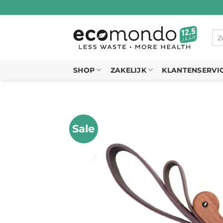
Ga
naar
inhoud
Zo
naa
SHOP
ZAKELIJK
KLANTENSERVI
Sale