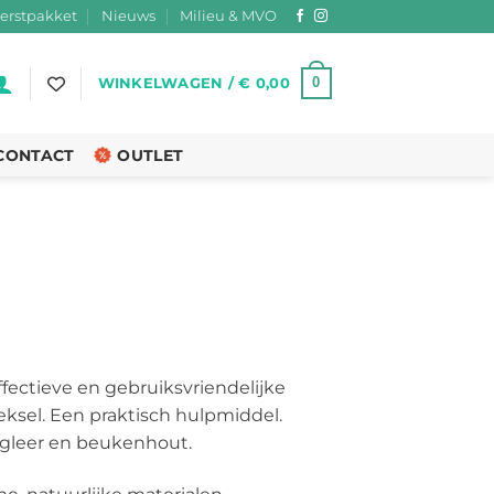
erstpakket
Nieuws
Milieu & MVO
0
WINKELWAGEN /
€
0,00
CONTACT
OUTLET
kelijke
uidige
ijs
ffectieve en gebruiksvriendelijke
:
ksel. Een praktisch hulpmiddel.
26,95.
gleer en beukenhout.