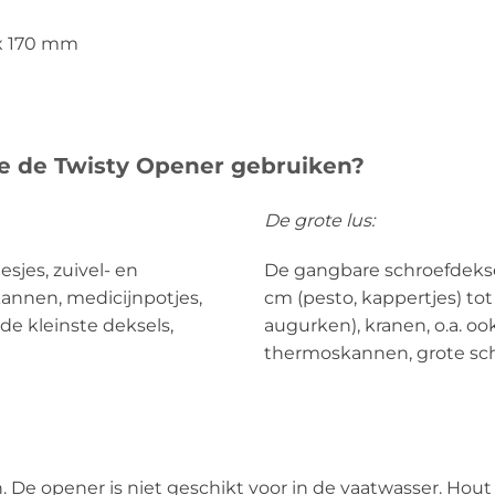
 x 170 mm
e de Twisty Opener gebruiken?
De grote lus:
esjes, zuivel- en
De gangbare schroefdekse
annen, medicijnpotjes,
cm (pesto, kappertjes) tot
de kleinste deksels,
augurken), kranen, o.a. o
thermoskannen, grote sch
 De opener is niet geschikt voor in de vaatwasser. Hout