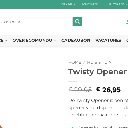
Zakelijk
Partners
Duurzaam K
eken
r:
CE
OVER ECOMONDO
CADEAUBON
VACATURES
HOME
/
HUIS & TUIN
Twisty Opener
29,95
Oorspron
26,95
H
€
€
prijs
pr
De Twisty Opener is een e
was:
is
opener voor doppen en de
€ 29,95.
€ 
Prachtig gemaakt met tui