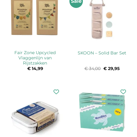
Sale
Fair Zone Upcycled
SKOON – Solid Bar Set
Vlaggenlijn van
Rijstzakken
€
14,99
€
34,00
Oorspronkelijk
€
29,95
Huidige
prijs
prijs
was:
is:
€ 34,00.
€ 29,95.