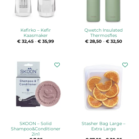
Kefirko – Kefir
Qwetch Insulated
Kaasmaker
Thermosfles
€
32,45
-
€
35,99
Prijsklasse:
€
28,50
-
€
32,50
Prijskla
€ 32,45
€ 28,50
tot
tot
€ 35,99
€ 32,50
SKOON – Solid
Stasher Bag Large –
Shampoo&Conditioner
Extra Large
2in1