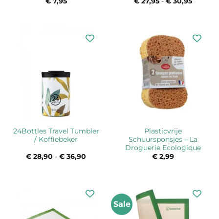
€
7,95
€
27,95
-
€
30,95
Prijskla
€ 27,95
tot
€ 30,95
24Bottles Travel Tumbler
Plasticvrije
/ Koffiebeker
Schuursponsjes – La
Droguerie Ecologique
€
28,90
-
€
36,90
Prijsklasse:
€
2,99
€ 28,90
tot
€ 36,90
Sale