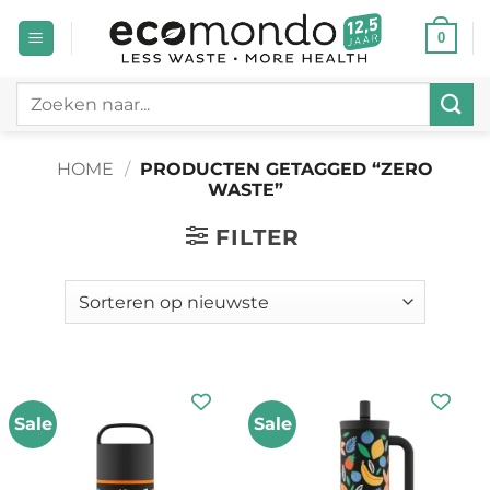
Ga
0
naar
inhoud
Zoeken
naar:
HOME
/
PRODUCTEN GETAGGED “ZERO
WASTE”
FILTER
Sale
Sale