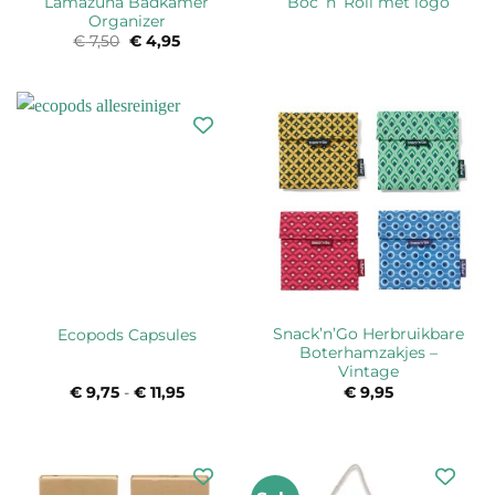
Lamazuna Badkamer
Boc ’n’ Roll met logo
Organizer
€
7,50
Oorspronkelijke
€
4,95
Huidige
prijs
prijs
was:
is:
€ 7,50.
€ 4,95.
Snack’n’Go Herbruikbare
Ecopods Capsules
Boterhamzakjes –
Vintage
€
9,75
-
€
11,95
Prijsklasse:
€
9,95
€ 9,75
tot
€ 11,95