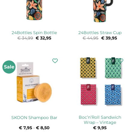
24Bottles Spin Bottle
24Bottles Straw Cup
€
34,99
Oorspronkelijke
€
32,95
Huidige
€
44,95
Oorspronkelijk
€
39,95
Huidige
prijs
prijs
prijs
prijs
was:
is:
was:
is:
€ 34,99.
€ 32,95.
€ 44,95.
€ 39,95.
Sale
Boc’n’Roll Sandwich
SKOON Shampoo Bar
Wrap – Vintage
€
7,95
-
€
8,50
Prijsklasse:
€
9,95
€ 7,95