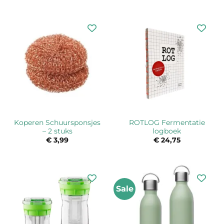
tot
€ 8,50
Koperen Schuursponsjes
ROTLOG Fermentatie
– 2 stuks
logboek
€
3,99
€
24,75
Sale