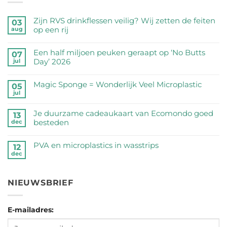
Zijn RVS drinkflessen veilig? Wij zetten de feiten
03
op een rij
aug
Geen
reacties
Een half miljoen peuken geraapt op ‘No Butts
07
op
Day’ 2026
jul
Zijn
Geen
RVS
reacties
Magic Sponge = Wonderlijk Veel Microplastic
05
drinkflessen
op
jul
veilig?
Geen
Een
Wij
reacties
half
Je duurzame cadeaukaart van Ecomondo goed
zetten
op
13
miljoen
besteden
dec
de
Magic
peuken
feiten
Sponge
Geen
geraapt
op
=
reacties
PVA en microplastics in wasstrips
op
12
een
Wonderlijk
op
dec
‘No
Geen
rij
Veel
Je
Butts
reacties
Microplastic
duurzame
Day’
op
cadeaukaart
NIEUWSBRIEF
2026
PVA
van
en
Ecomondo
microplastics
goed
E-mailadres:
in
besteden
wasstrips