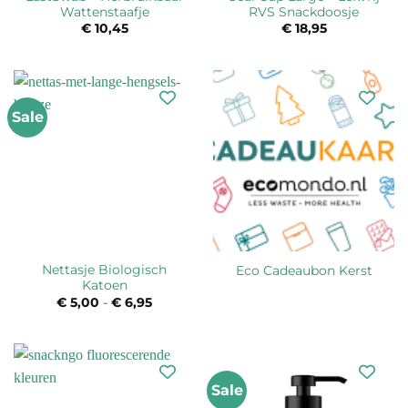
Wattenstaafje
RVS Snackdoosje
€
10,45
€
18,95
Sale
Nettasje Biologisch
Eco Cadeaubon Kerst
Katoen
€
5,00
-
€
6,95
Prijsklasse:
€ 5,00
tot
€ 6,95
Sale