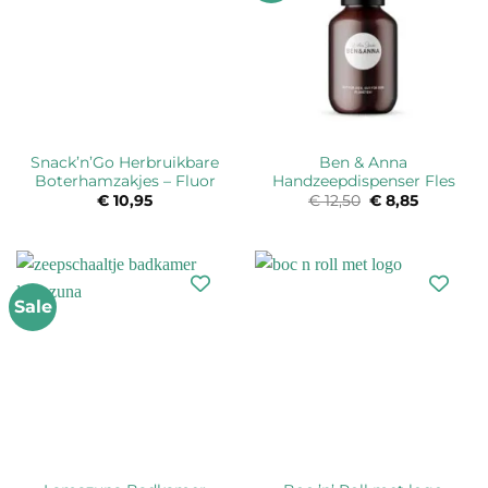
Snack’n’Go Herbruikbare
Ben & Anna
Boterhamzakjes – Fluor
Handzeepdispenser Fles
€
10,95
€
12,50
Oorspronkelijk
€
8,85
Huidige
prijs
prijs
was:
is:
€ 12,50.
€ 8,85.
Sale