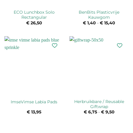
ECO Lunchbox Solo
BenBits Plasticvrije
Rectangular
Kauwgom
€
26,50
€
1,40
-
€
15,40
Prijsklas
€ 1,40
tot
€ 15,40
Herbruikbare / Reusable
ImseVimse Labia Pads
Giftwrap
€
13,95
€
6,75
-
€
9,50
Prijsklas
€ 6,75
tot
€ 9,50