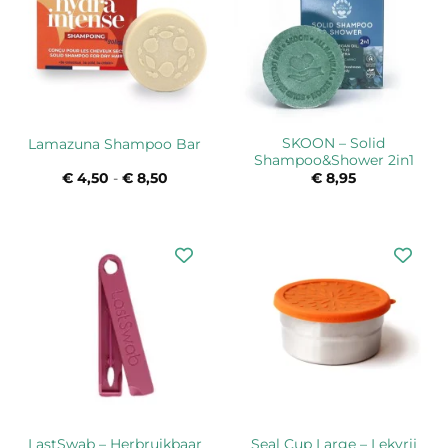
SKOON – Solid
Lamazuna Shampoo Bar
Shampoo&Shower 2in1
€
4,50
-
€
8,50
Prijsklasse:
€
8,95
€ 4,50
tot
€ 8,50
LastSwab – Herbruikbaar
Seal Cup Large – Lekvrij