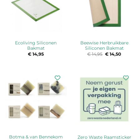
Ecoliving Siliconen
Beewise Herbruikbare
Bakmat
Siliconen Bakmat
€
14,95
€
14,95
Oorspronkelijke
€
14,50
Huidige
prijs
prijs
was:
is:
€ 14,95.
€ 14,50.
Botma & van Bennekom
Zero Waste Raamsticker