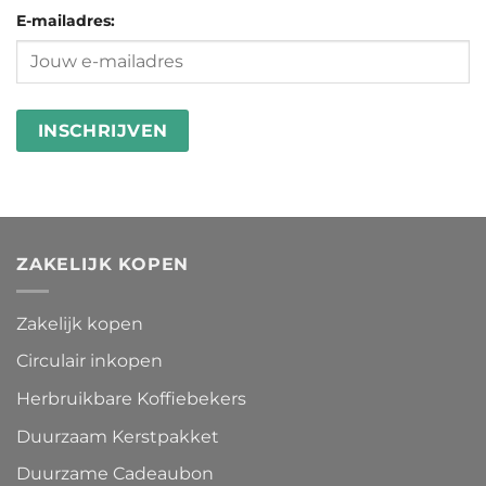
microplastics
goed
E-mailadres:
in
besteden
wasstrips
ZAKELIJK KOPEN
Zakelijk kopen
Circulair inkopen
Herbruikbare Koffiebekers
Duurzaam Kerstpakket
Duurzame Cadeaubon