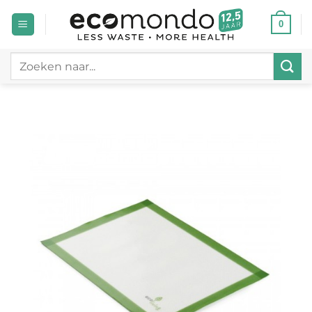
Ga
0
naar
inhoud
Zoeken
naar: