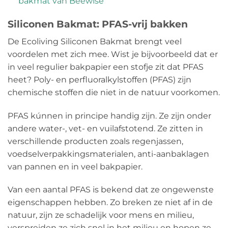
bakmat van Beewise
Siliconen Bakmat: PFAS-vrij bakken
De Ecoliving Siliconen Bakmat brengt veel
voordelen met zich mee. Wist je bijvoorbeeld dat er
in veel regulier bakpapier een stofje zit dat PFAS
Poly-
heet? Poly- en perfluoralkylstoffen (
PFAS
) zijn
en
chemische stoffen die niet in de natuur voorkomen.
perfluoralkyls
PFAS kúnnen in principe handig zijn. Ze zijn onder
andere water-, vet- en vuilafstotend. Ze zitten in
verschillende producten zoals regenjassen,
voedselverpakkingsmaterialen, anti-aanbaklagen
van pannen en in veel bakpapier.
Van een aantal PFAS is bekend dat ze ongewenste
eigenschappen hebben. Zo breken ze niet af in de
natuur, zijn ze schadelijk voor mens en milieu,
verspreiden ze zich snel in het milieu en hopen ze