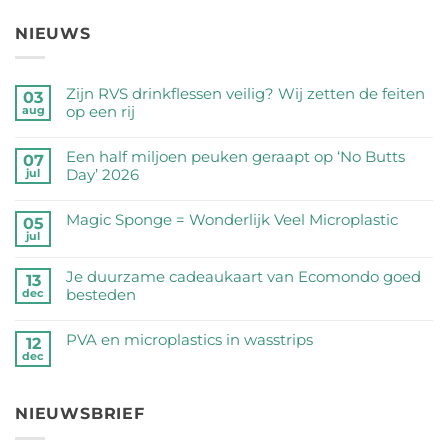
NIEUWS
Zijn RVS drinkflessen veilig? Wij zetten de feiten
03
op een rij
aug
Geen
reacties
Een half miljoen peuken geraapt op ‘No Butts
07
op
Day’ 2026
jul
Zijn
Geen
RVS
reacties
Magic Sponge = Wonderlijk Veel Microplastic
05
drinkflessen
op
jul
veilig?
Geen
Een
Wij
reacties
half
Je duurzame cadeaukaart van Ecomondo goed
zetten
op
13
miljoen
besteden
dec
de
Magic
peuken
feiten
Sponge
Geen
geraapt
op
=
reacties
PVA en microplastics in wasstrips
op
12
een
Wonderlijk
op
dec
‘No
Geen
rij
Veel
Je
Butts
reacties
Microplastic
duurzame
Day’
op
cadeaukaart
NIEUWSBRIEF
2026
PVA
van
en
Ecomondo