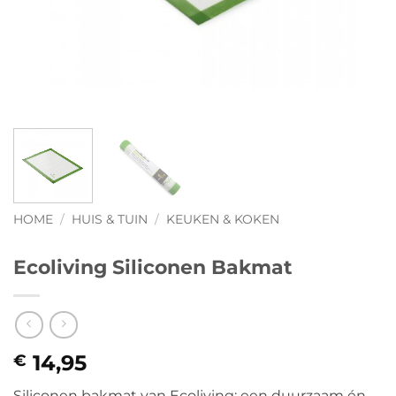
HOME
/
HUIS & TUIN
/
KEUKEN & KOKEN
Ecoliving Siliconen Bakmat
14,95
€
Siliconen bakmat van Ecoliving: een duurzaam én