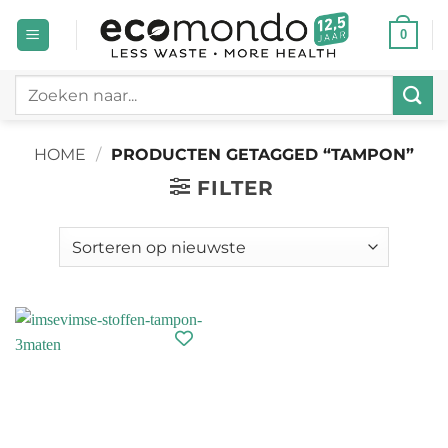
Ga
0
naar
inhoud
Zoeken
naar:
HOME
/
PRODUCTEN GETAGGED “TAMPON”
FILTER