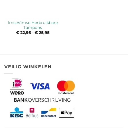
ImseVimse Herbruikbare
Tampons
€
22,95
-
€
25,95
Prijsklasse:
€ 22,95
tot
€ 25,95
VEILIG WINKELEN