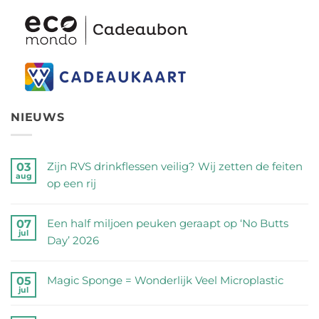
NIEUWS
Zijn RVS drinkflessen veilig? Wij zetten de feiten
03
aug
op een rij
Geen
reacties
Een half miljoen peuken geraapt op ‘No Butts
07
jul
op
Day’ 2026
Zijn
Geen
RVS
reacties
Magic Sponge = Wonderlijk Veel Microplastic
05
drinkflessen
jul
op
Geen
veilig?
Een
reacties