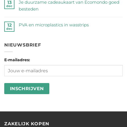
Wij
Je duurzame cadeaukaart van Ecomondo goed
13
half
dec
op
zetten
besteden
miljoen
Magic
de
Geen
peuken
Sponge
feiten
reacties
geraapt
PVA en microplastics in wasstrips
12
=
dec
op
op
op
Geen
Wonderlijk
een
Je
‘No
reacties
Veel
rij
duurzame
NIEUWSBRIEF
Butts
op
Microplastic
cadeaukaart
Day’
PVA
van
2026
E-mailadres:
en
Ecomondo
microplastics
goed
in
besteden
wasstrips
ZAKELIJK KOPEN