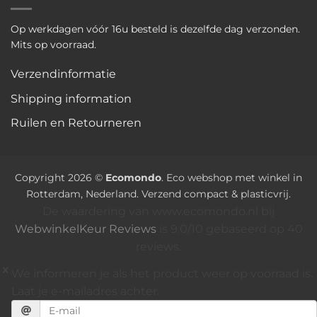
Op werkdagen vóór 16u besteld is dezelfde dag verzonden.
Mits op voorraad.
Verzendinformatie
Shipping information
Ruilen en Retourneren
Copyright 2026 ©
Ecomondo
. Eco webshop met winkel in
Rotterdam, Nederland. Verzend compact & plasticvrij.
De waardering van www.ecomondo.nl bij
WebwinkelKeur Reviews
is 9.0/10 gebaseerd op 40
reviews.
We informeren je als het product weer op voorraad is.
Laat je e-mailadres achter.