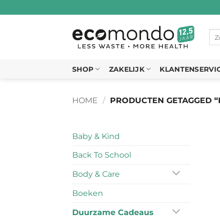
Ga
naar
inhoud
Zo
naa
SHOP
ZAKELIJK
KLANTENSERVI
HOME
/
PRODUCTEN GETAGGED “
Baby & Kind
Back To School
Body & Care
Boeken
Duurzame Cadeaus