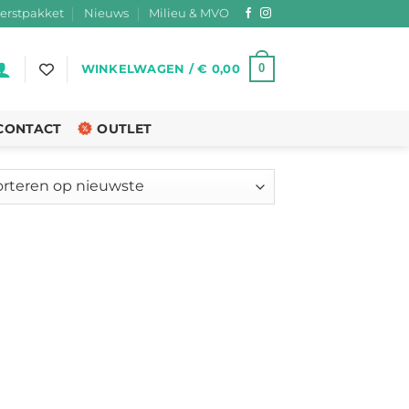
erstpakket
Nieuws
Milieu & MVO
0
WINKELWAGEN /
€
0,00
CONTACT
OUTLET