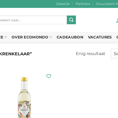
Zakelijk
Partners
Duurzaam K
eken
r:
CE
OVER ECOMONDO
CADEAUBON
VACATURES
Enig resultaat
KRENKELAAR”