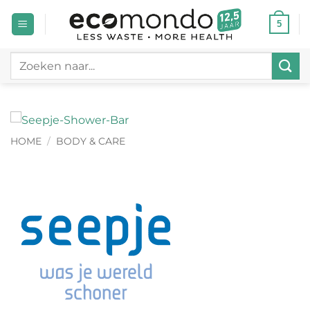
Ga
5
naar
inhoud
Zoeken
naar:
HOME
/
BODY & CARE