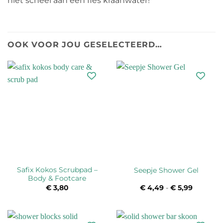
niet scheel aan een fles kraanwater!
OOK VOOR JOU GESELECTEERD…
Safix Kokos Scrubpad –
Seepje Shower Gel
Body & Footcare
€
3,80
€
4,49
-
€
5,99
Prijsklas
€ 4,49
tot
€ 5,99