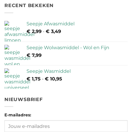
Day’
op
cadeaukaart
RECENT BEKEKEN
2026
PVA
van
en
Ecomondo
microplastics
goed
in
Seepje Afwasmiddel
besteden
wasstrips
€
2,99
-
€
3,49
Prijsklasse:
€ 2,99
tot
Seepje Wolwasmiddel - Wol en Fijn
€ 3,49
€
7,99
Seepje Wasmiddel
€
1,75
-
€
10,95
Prijsklasse:
€ 1,75
tot
€ 10,95
NIEUWSBRIEF
E-mailadres: