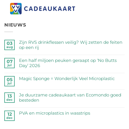
NIEUWS
Zijn RVS drinkflessen veilig? Wij zetten de feiten
03
op een rij
aug
Geen
reacties
Een half miljoen peuken geraapt op ‘No Butts
07
op
Day’ 2026
jul
Zijn
Geen
RVS
reacties
Magic Sponge = Wonderlijk Veel Microplastic
05
drinkflessen
op
jul
veilig?
Geen
Een
Wij
reacties
half
Je duurzame cadeaukaart van Ecomondo goed
zetten
op
13
miljoen
besteden
dec
de
Magic
peuken
feiten
Sponge
Geen
geraapt
op
=
reacties
PVA en microplastics in wasstrips
op
12
een
Wonderlijk
op
dec
‘No
Geen
rij
Veel
Je
Butts
reacties
Microplastic
duurzame