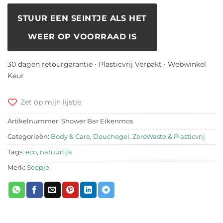
STUUR EEN SEINTJE ALS HET
WEER OP VOORRAAD IS
30 dagen retourgarantie • Plasticvrij Verpakt • Webwinkel
Keur
Zet op mijn lijstje
Artikelnummer:
Shower Bar Eikenmos
Categorieën:
Body & Care
,
Douchegel
,
ZeroWaste & Plasticvrij
Tags:
eco
,
natuurlijk
Merk:
Seepje