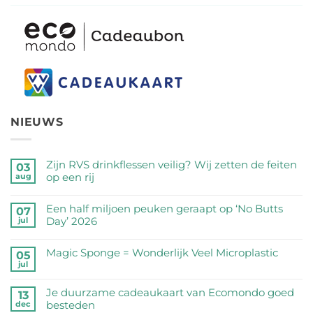
NIEUWS
Zijn RVS drinkflessen veilig? Wij zetten de feiten
03
op een rij
aug
Geen
reacties
Een half miljoen peuken geraapt op ‘No Butts
07
op
Day’ 2026
jul
Zijn
Geen
RVS
reacties
Magic Sponge = Wonderlijk Veel Microplastic
05
drinkflessen
op
jul
veilig?
Geen
Een
Wij
reacties
half
Je duurzame cadeaukaart van Ecomondo goed
zetten
op
13
miljoen
besteden
dec
de
Magic