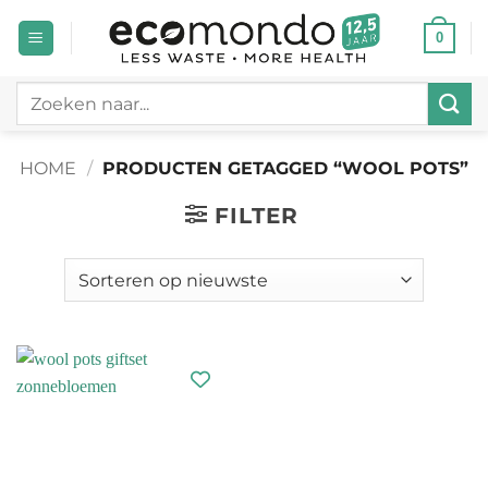
Ga
0
naar
inhoud
Zoeken
naar:
HOME
/
PRODUCTEN GETAGGED “WOOL POTS”
FILTER