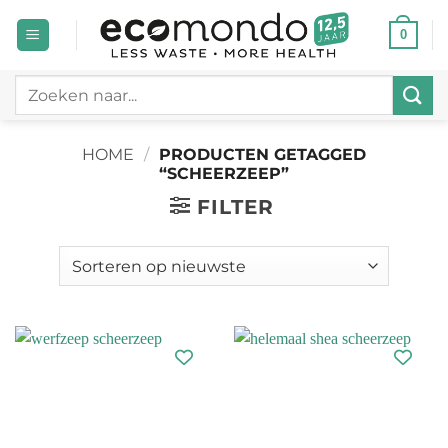
Ga
0
naar
inhoud
Zoeken
naar:
HOME
/
PRODUCTEN GETAGGED
“SCHEERZEEP”
FILTER