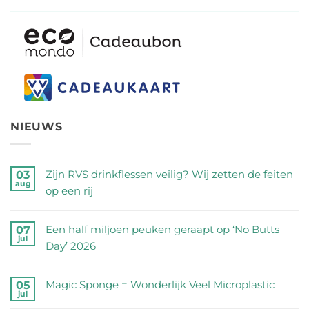
NIEUWS
Zijn RVS drinkflessen veilig? Wij zetten de feiten
03
aug
op een rij
Geen
reacties
Een half miljoen peuken geraapt op ‘No Butts
07
jul
op
Day’ 2026
Zijn
Geen
RVS
reacties
Magic Sponge = Wonderlijk Veel Microplastic
05
drinkflessen
jul
op
Geen