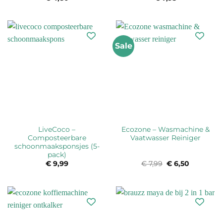
Sale
LiveCoco –
Ecozone – Wasmachine &
Composteerbare
Vaatwasser Reiniger
schoonmaaksponsjes (5-
pack)
€
9,99
€
7,99
Oorspronkelijke
€
6,50
Huidige
prijs
prijs
was:
is:
€ 7,99.
€ 6,50.