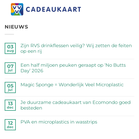
NIEUWS
Zijn RVS drinkflessen veilig? Wij zetten de feiten
03
op een rij
aug
Geen
reacties
Een half miljoen peuken geraapt op ‘No Butts
07
op
Day’ 2026
jul
Zijn
Geen
RVS
reacties
Magic Sponge = Wonderlijk Veel Microplastic
05
drinkflessen
op
jul
veilig?
Geen
Een
Wij
reacties
half
Je duurzame cadeaukaart van Ecomondo goed
zetten
op
13
miljoen
besteden
dec
de
Magic
peuken
feiten
Sponge
Geen
geraapt
op
=
reacties
PVA en microplastics in wasstrips
op
12
een
Wonderlijk
op
dec
‘No
Geen
rij
Veel
Je
Butts
reacties
Microplastic
duurzame