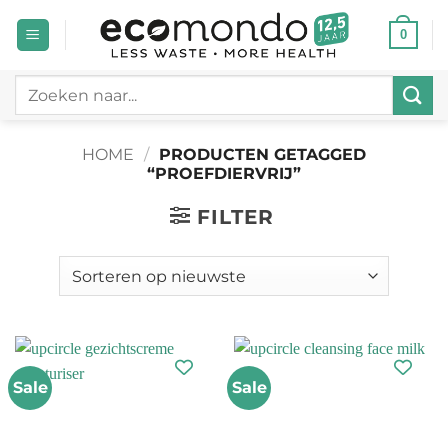
Ga
0
naar
inhoud
Zoeken
naar:
HOME
/
PRODUCTEN GETAGGED
“PROEFDIERVRIJ”
FILTER
Sale
Sale