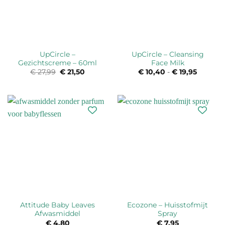
UpCircle –
UpCircle – Cleansing
Gezichtscreme – 60ml
Face Milk
€
27,99
Oorspronkelijke
€
21,50
Huidige
€
10,40
-
€
19,95
Prijskla
prijs
prijs
€ 10,40
was:
is:
tot
€ 27,99.
€ 21,50.
€ 19,95
Attitude Baby Leaves
Ecozone – Huisstofmijt
Afwasmiddel
Spray
€
4,80
€
7,95