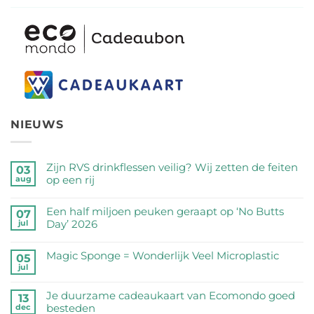
NIEUWS
Zijn RVS drinkflessen veilig? Wij zetten de feiten
03
op een rij
aug
Geen
reacties
Een half miljoen peuken geraapt op ‘No Butts
07
op
Day’ 2026
jul
Zijn
Geen
RVS
reacties
Magic Sponge = Wonderlijk Veel Microplastic
05
drinkflessen
op
jul
veilig?
Geen
Een
Wij
reacties
half
Je duurzame cadeaukaart van Ecomondo goed
zetten
op
13
miljoen
besteden
dec
de
Magic