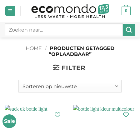
Ga
0
naar
inhoud
Zoeken
naar:
HOME
/
PRODUCTEN GETAGGED
“OPLAADBAAR”
FILTER
Sale