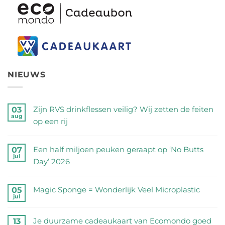
NIEUWS
Zijn RVS drinkflessen veilig? Wij zetten de feiten
03
aug
op een rij
Geen
reacties
Een half miljoen peuken geraapt op ‘No Butts
07
jul
op
Day’ 2026
Zijn
Geen
RVS
reacties
Magic Sponge = Wonderlijk Veel Microplastic
05
drinkflessen
jul
op
Geen
veilig?
Een
reacties
Wij
Je duurzame cadeaukaart van Ecomondo goed
13
half