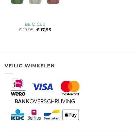
BE O Cup
€
19,95
Oorspronkelijke
€
17,95
Huidige
prijs
prijs
was:
is:
€ 19,95.
€ 17,95.
VEILIG WINKELEN