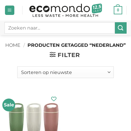
Ga
0
naar
inhoud
Zoeken
naar:
HOME
/
PRODUCTEN GETAGGED “NEDERLAND”
FILTER
Sale