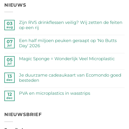
NIEUWS
Zijn RVS drinkflessen veilig? Wij zetten de feiten
03
op een rij
aug
Geen
reacties
Een half miljoen peuken geraapt op ‘No Butts
07
op
Day’ 2026
jul
Zijn
Geen
RVS
reacties
Magic Sponge = Wonderlijk Veel Microplastic
05
drinkflessen
op
jul
veilig?
Geen
Een
Wij
reacties
half
Je duurzame cadeaukaart van Ecomondo goed
zetten
op
13
miljoen
besteden
dec
de
Magic
peuken
feiten
Sponge
Geen
geraapt
op
=
reacties
PVA en microplastics in wasstrips
op
12
een
Wonderlijk
op
dec
‘No
Geen
rij
Veel
Je
Butts
reacties
Microplastic
duurzame
Day’
op
cadeaukaart
NIEUWSBRIEF
2026
PVA
van
en
Ecomondo
microplastics
goed