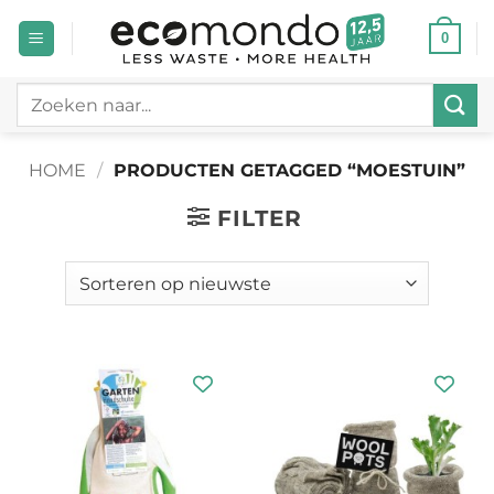
Ga
0
naar
inhoud
Zoeken
naar:
HOME
/
PRODUCTEN GETAGGED “MOESTUIN”
FILTER