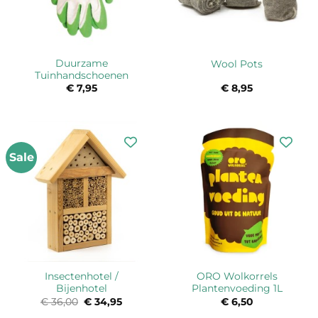
Duurzame
Wool Pots
Tuinhandschoenen
€
7,95
€
8,95
Sale
Insectenhotel /
ORO Wolkorrels
Bijenhotel
Plantenvoeding 1L
€
36,00
Oorspronkelijke
€
34,95
Huidige
€
6,50
prijs
prijs