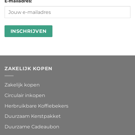
E-mailadres:
in
besteden
wasstrips
ZAKELIJK KOPEN
Zakelijk kopen
Circulair inkopen
Herbruikbare Koffiebekers
Duurzaam Kerstpakket
Duurzame Cadeaubon