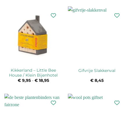
was:
is:
€ 36,00.
€ 34,95.
Kikkerland – Little Bee
Gifvrije Slakkenval
House / Klein Bijenhotel
€
9,95
-
€
18,95
Prijsklasse:
€
8,45
€ 9,95
tot
€ 18,95