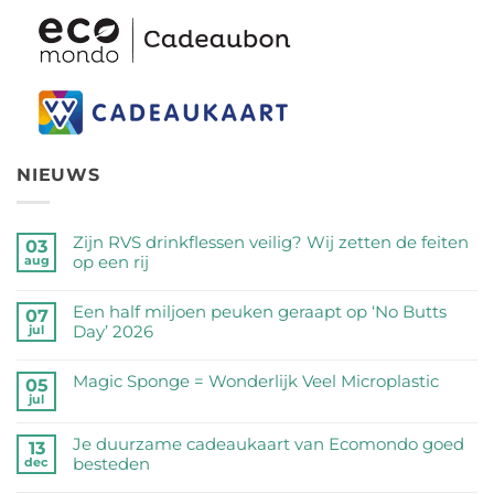
NIEUWS
Zijn RVS drinkflessen veilig? Wij zetten de feiten
03
op een rij
aug
Geen
reacties
Een half miljoen peuken geraapt op ‘No Butts
07
op
Day’ 2026
jul
Zijn
Geen
RVS
reacties
Magic Sponge = Wonderlijk Veel Microplastic
05
drinkflessen
op
jul
veilig?
Geen
Een
Wij
reacties
half
Je duurzame cadeaukaart van Ecomondo goed
zetten
op
13
miljoen
besteden
dec
de
Magic
peuken
feiten
Sponge
Geen