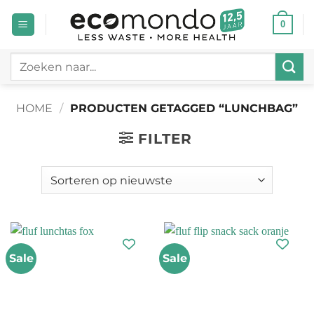
Ga
0
naar
inhoud
Zoeken
naar:
HOME
/
PRODUCTEN GETAGGED “LUNCHBAG”
FILTER
Sale
Sale