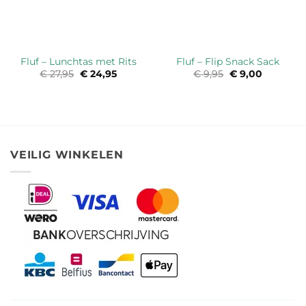
Fluf – Lunchtas met Rits
Fluf – Flip Snack Sack
€
27,95
Oorspronkelijke
€
24,95
Huidige
€
9,95
Oorspronkelijke
€
9,00
Huidige
prijs
prijs
prijs
prijs
was:
is:
was:
is:
€ 27,95.
€ 24,95.
€ 9,95.
€ 9,00.
VEILIG WINKELEN