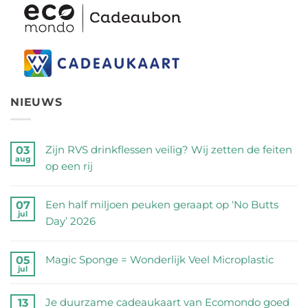
NIEUWS
Zijn RVS drinkflessen veilig? Wij zetten de feiten
03
aug
op een rij
Geen
reacties
Een half miljoen peuken geraapt op ‘No Butts
07
jul
op
Day’ 2026
Zijn
Geen
RVS
reacties
Magic Sponge = Wonderlijk Veel Microplastic
05
drinkflessen
jul
op
Geen
veilig?
Een
reacties
Wij
Je duurzame cadeaukaart van Ecomondo goed
13
half