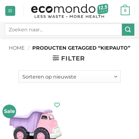
Ga
0
naar
inhoud
Zoeken
naar:
HOME
/
PRODUCTEN GETAGGED “KIEPAUTO”
FILTER
Sale