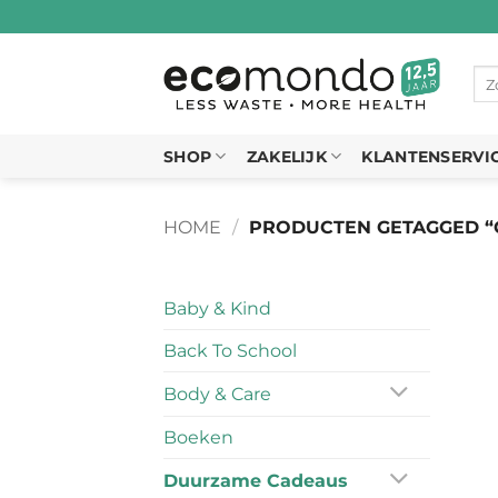
Ga
naar
inhoud
Zo
naa
SHOP
ZAKELIJK
KLANTENSERVI
HOME
/
PRODUCTEN GETAGGED “
Baby & Kind
Back To School
Body & Care
Boeken
Duurzame Cadeaus