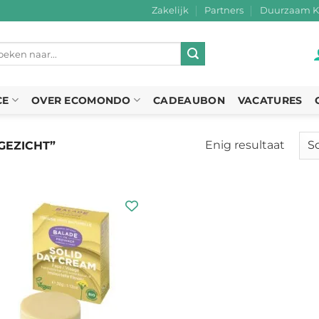
Zakelijk
Partners
Duurzaam K
eken
r:
CE
OVER ECOMONDO
CADEAUBON
VACATURES
Enig resultaat
GEZICHT”