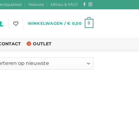
erstpakket
Nieuws
Milieu & MVO
0
WINKELWAGEN /
€
0,00
CONTACT
OUTLET