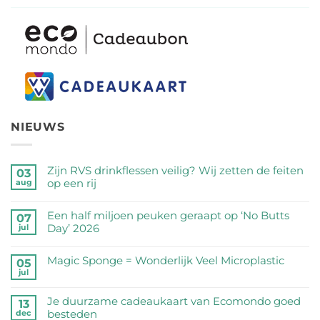
NIEUWS
Zijn RVS drinkflessen veilig? Wij zetten de feiten
03
op een rij
aug
Geen
reacties
Een half miljoen peuken geraapt op ‘No Butts
07
op
Day’ 2026
jul
Zijn
Geen
RVS
reacties
Magic Sponge = Wonderlijk Veel Microplastic
05
drinkflessen
op
jul
veilig?
Geen
Een
Wij
reacties
half
Je duurzame cadeaukaart van Ecomondo goed
zetten
op
13
miljoen
besteden
dec
de
Magic