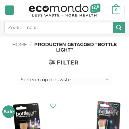
Ga
0
naar
inhoud
Zoeken
naar:
HOME
/
PRODUCTEN GETAGGED “BOTTLE
LIGHT”
FILTER
Sale