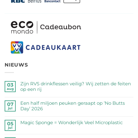
NIEUWS
Zijn RVS drinkflessen veilig? Wij zetten de feiten
03
op een rij
aug
Geen
reacties
Een half miljoen peuken geraapt op ‘No Butts
07
op
Day’ 2026
jul
Zijn
Geen
RVS
reacties
Magic Sponge = Wonderlijk Veel Microplastic
05
drinkflessen
op
jul
veilig?
Geen
Een
Wij
reacties