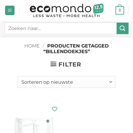
Ga
0
naar
inhoud
Zoeken
naar:
HOME
/
PRODUCTEN GETAGGED
“BILLENDOEKJES”
FILTER