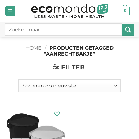
Ga
0
naar
inhoud
Zoeken
naar:
HOME
/
PRODUCTEN GETAGGED
“AANRECHTBAKJE”
FILTER