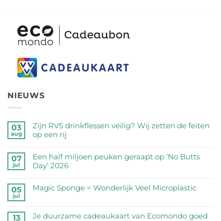
NIEUWS
Zijn RVS drinkflessen veilig? Wij zetten de feiten
03
op een rij
aug
Geen
reacties
Een half miljoen peuken geraapt op ‘No Butts
07
op
Day’ 2026
jul
Zijn
Geen
RVS
reacties
Magic Sponge = Wonderlijk Veel Microplastic
05
drinkflessen
op
jul
veilig?
Geen
Een
Wij
reacties
half
Je duurzame cadeaukaart van Ecomondo goed
zetten
op
13