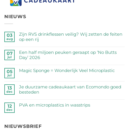
NIEUWS
Zijn RVS drinkflessen veilig? Wij zetten de feiten
03
op een rij
aug
Geen
reacties
Een half miljoen peuken geraapt op ‘No Butts
07
op
Day’ 2026
jul
Zijn
Geen
RVS
reacties
Magic Sponge = Wonderlijk Veel Microplastic
05
drinkflessen
op
jul
veilig?
Geen
Een
Wij
reacties
half
Je duurzame cadeaukaart van Ecomondo goed
zetten
op
13
miljoen
besteden
dec
de
Magic
peuken
feiten
Sponge
Geen
geraapt
op
=
reacties
PVA en microplastics in wasstrips
op
12
een
Wonderlijk
op
dec
‘No
Geen
rij
Veel
Je
Butts
reacties
Microplastic
duurzame
Day’
op
cadeaukaart
NIEUWSBRIEF
2026
PVA