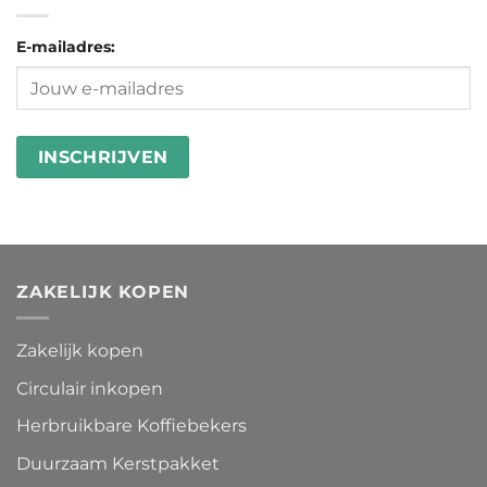
van
en
Ecomondo
microplastics
goed
E-mailadres:
in
besteden
wasstrips
ZAKELIJK KOPEN
Zakelijk kopen
Circulair inkopen
Herbruikbare Koffiebekers
Duurzaam Kerstpakket