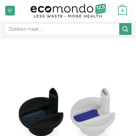
Ga
0
naar
inhoud
Zoeken
naar: