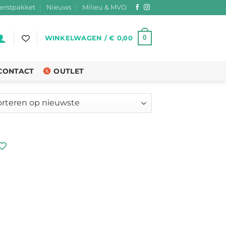
erstpakket
Nieuws
Milieu & MVO
0
WINKELWAGEN /
€
0,00
CONTACT
OUTLET
teerd
ste