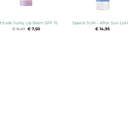
titude Sunly Lip Balm SPF 15
Speick SUN – After Sun Lot
€
8,49
Oorspronkelijke
€
7,50
Huidige
€
14,95
prijs
prijs
was:
is:
€ 8,49.
€ 7,50.