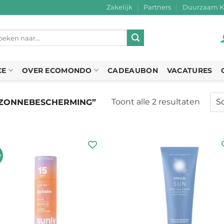
Zakelijk
Partners
Duurzaam K
eken
r:
CE
OVER ECOMONDO
CADEAUBON
VACATURES
Toont alle 2 resultaten
Gesor
ZONNEBESCHERMING”
op
nieuw
e