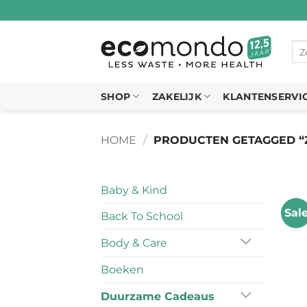
Ga
naar
inhoud
Zo
naa
SHOP
ZAKELIJK
KLANTENSERVI
HOME
/
PRODUCTEN GETAGGED “
Baby & Kind
Sal
Back To School
Body & Care
Boeken
Duurzame Cadeaus