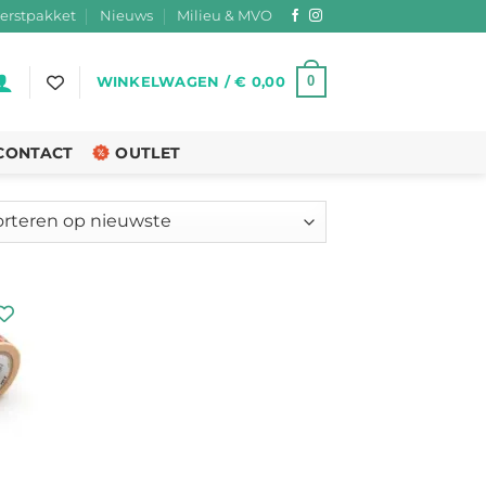
erstpakket
Nieuws
Milieu & MVO
0
WINKELWAGEN /
€
0,00
CONTACT
OUTLET
teerd
ste