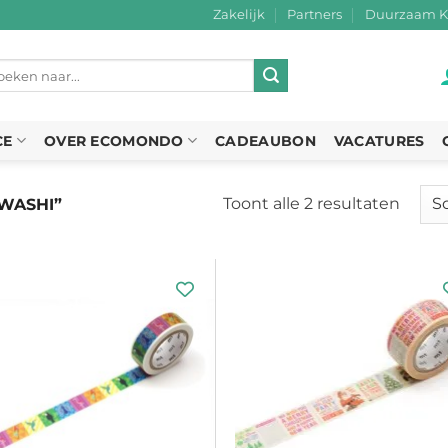
Zakelijk
Partners
Duurzaam K
eken
r:
CE
OVER ECOMONDO
CADEAUBON
VACATURES
Toont alle 2 resultaten
Gesor
WASHI”
op
nieuw