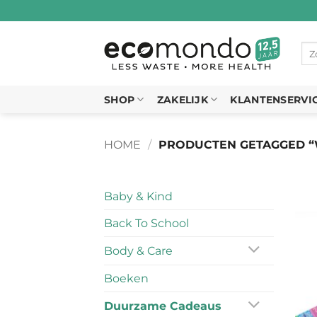
Ga
naar
inhoud
Zo
naa
SHOP
ZAKELIJK
KLANTENSERVI
HOME
/
PRODUCTEN GETAGGED “
Baby & Kind
Back To School
Body & Care
Boeken
Duurzame Cadeaus