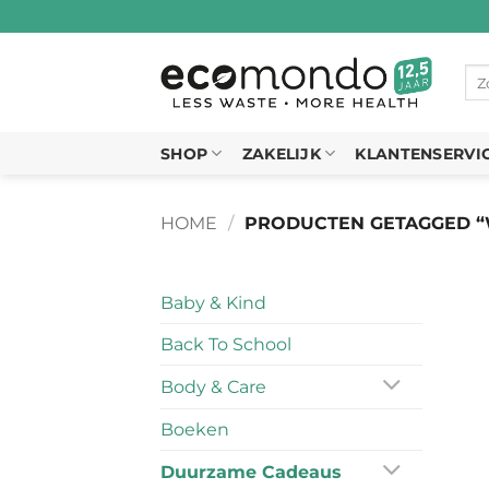
Ga
naar
inhoud
Zo
naa
SHOP
ZAKELIJK
KLANTENSERVI
HOME
/
PRODUCTEN GETAGGED 
Baby & Kind
Back To School
Body & Care
Boeken
Duurzame Cadeaus