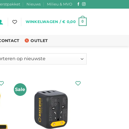
erstpakket
Nieuws
Milieu & MVO
0
WINKELWAGEN /
€
0,00
CONTACT
OUTLET
teerd
ste
Sale