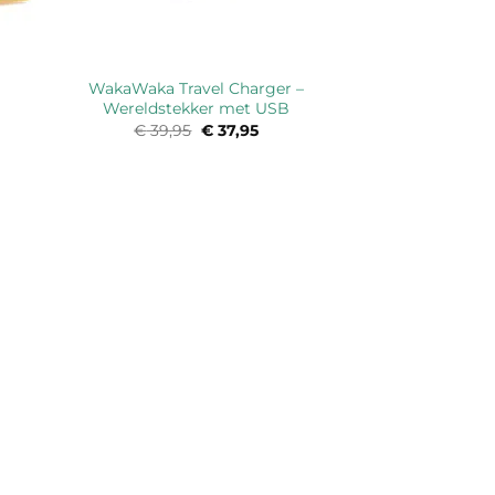
WakaWaka Travel Charger –
Wereldstekker met USB
€
39,95
Oorspronkelijke
€
37,95
Huidige
prijs
prijs
was:
is:
€ 39,95.
€ 37,95.