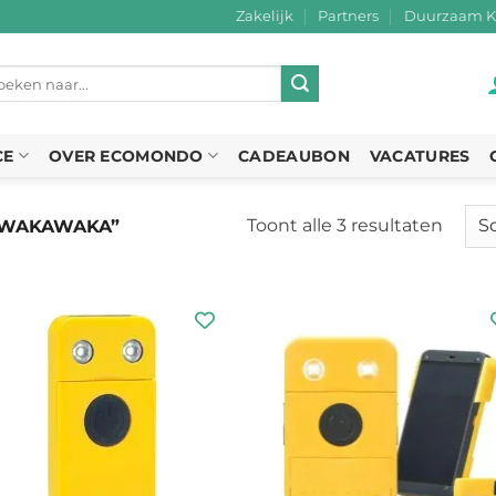
Zakelijk
Partners
Duurzaam K
eken
r:
CE
OVER ECOMONDO
CADEAUBON
VACATURES
Toont alle 3 resultaten
Gesor
“WAKAWAKA”
op
nieuw