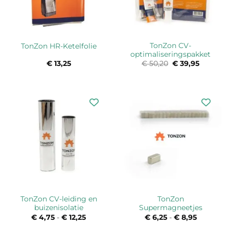
TonZon CV-
TonZon HR-Ketelfolie
optimaliseringspakket
€
13,25
€
50,20
Oorspronkelijk
€
39,95
Huidige
prijs
prijs
was:
is:
€ 50,20.
€ 39,95.
TonZon CV-leiding en
TonZon
buizenisolatie
Supermagneetjes
€
4,75
-
€
12,25
Prijsklasse:
€
6,25
-
€
8,95
Prijsklass
€ 4,75
€ 6,25