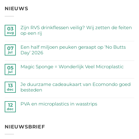
NIEUWS
Zijn RVS drinkflessen veilig? Wij zetten de feiten
03
op een rij
aug
Geen
reacties
Een half miljoen peuken geraapt op ‘No Butts
07
op
Day’ 2026
jul
Zijn
Geen
RVS
reacties
Magic Sponge = Wonderlijk Veel Microplastic
05
drinkflessen
op
jul
veilig?
Geen
Een
Wij
reacties
half
Je duurzame cadeaukaart van Ecomondo goed
zetten
op
13
miljoen
besteden
dec
de
Magic
peuken
feiten
Sponge
Geen
geraapt
op
=
reacties
PVA en microplastics in wasstrips
op
12
een
Wonderlijk
op
dec
‘No
Geen
rij
Veel
Je
Butts
reacties
Microplastic
duurzame
Day’
op
cadeaukaart
NIEUWSBRIEF
2026
PVA
van
en
Ecomondo