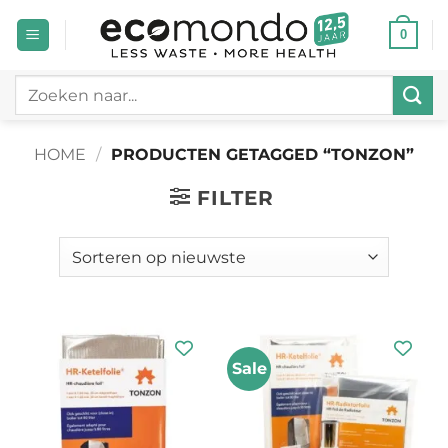
Ga
0
naar
inhoud
Zoeken
naar:
HOME
/
PRODUCTEN GETAGGED “TONZON”
FILTER
Sale