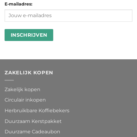
microplastics
goed
E-mailadres:
in
besteden
wasstrips
ZAKELIJK KOPEN
Zakelijk kopen
Circulair inkopen
Herbruikbare Koffiebekers
Duurzaam Kerstpakket
Duurzame Cadeaubon