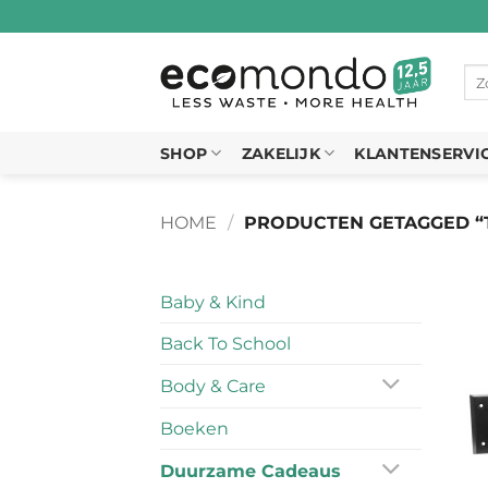
Ga
naar
inhoud
Zo
naa
SHOP
ZAKELIJK
KLANTENSERVI
HOME
/
PRODUCTEN GETAGGED “
Baby & Kind
Back To School
Body & Care
Boeken
Duurzame Cadeaus