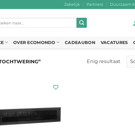
Zakelijk
Partners
Duurzaam K
eken
r:
CE
OVER ECOMONDO
CADEAUBON
VACATURES
Enig resultaat
TOCHTWERING”