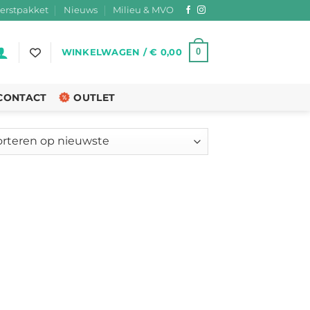
erstpakket
Nieuws
Milieu & MVO
0
WINKELWAGEN /
€
0,00
CONTACT
OUTLET