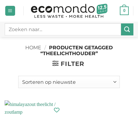
Ga
0
naar
inhoud
Zoeken
naar:
HOME
/
PRODUCTEN GETAGGED
“THEELICHTHOUDER”
FILTER