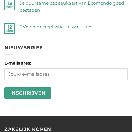
reacties
Wij
Je duurzame cadeaukaart van Ecomondo goed
13
half
dec
op
zetten
besteden
miljoen
Magic
de
Geen
peuken
Sponge
feiten
reacties
geraapt
PVA en microplastics in wasstrips
12
=
dec
op
op
op
Geen
Wonderlijk
een
Je
‘No
reacties
Veel
rij
duurzame
NIEUWSBRIEF
Butts
op
Microplastic
cadeaukaart
Day’
PVA
van
2026
E-mailadres:
en
Ecomondo
microplastics
goed
in
besteden
wasstrips
ZAKELIJK KOPEN