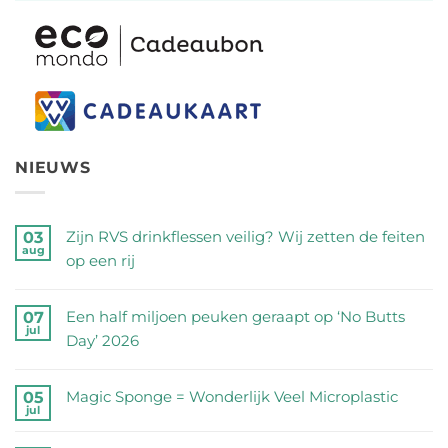
NIEUWS
Zijn RVS drinkflessen veilig? Wij zetten de feiten
03
aug
op een rij
Geen
reacties
Een half miljoen peuken geraapt op ‘No Butts
07
jul
op
Day’ 2026
Zijn
Geen
RVS
reacties
Magic Sponge = Wonderlijk Veel Microplastic
05
drinkflessen
jul
op
Geen
veilig?
Een