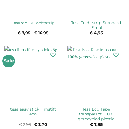
Tesa Tochtstrip Standard
Tesamoll® Tochtstrip
– Small
€
7,95
-
€
16,95
Prijsklasse:
€
4,95
€ 7,95
tot
€ 16,95
Sale
tesa easy stick lijmstift
Tesa Eco Tape
eco
transparant 100%
gerecycled plastic
€
2,99
Oorspronkelijke
€
2,70
Huidige
€
7,95
prijs
prijs