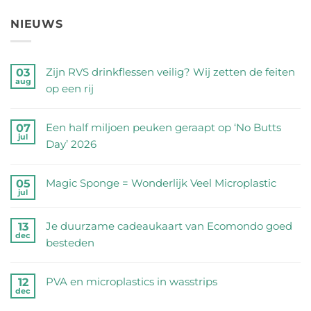
NIEUWS
Zijn RVS drinkflessen veilig? Wij zetten de feiten
03
aug
op een rij
Geen
reacties
Een half miljoen peuken geraapt op ‘No Butts
07
jul
op
Day’ 2026
Zijn
Geen
RVS
reacties
Magic Sponge = Wonderlijk Veel Microplastic
05
drinkflessen
jul
op
Geen
veilig?
Een
reacties
Wij
Je duurzame cadeaukaart van Ecomondo goed
13
half
dec
op
zetten
besteden
miljoen
Magic
de
Geen
peuken
Sponge
feiten
reacties
geraapt
PVA en microplastics in wasstrips
12
=
dec
op
op
op
Geen
Wonderlijk
een