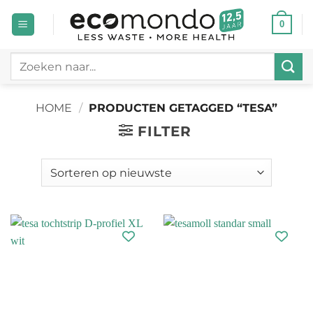
Ga
0
naar
inhoud
Zoeken
naar:
HOME
/
PRODUCTEN GETAGGED “TESA”
FILTER