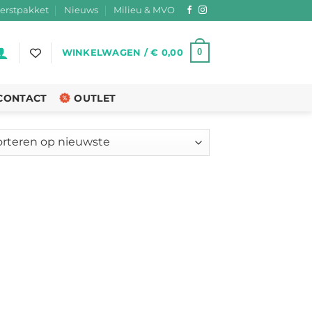
erstpakket
Nieuws
Milieu & MVO
0
WINKELWAGEN /
€
0,00
CONTACT
OUTLET