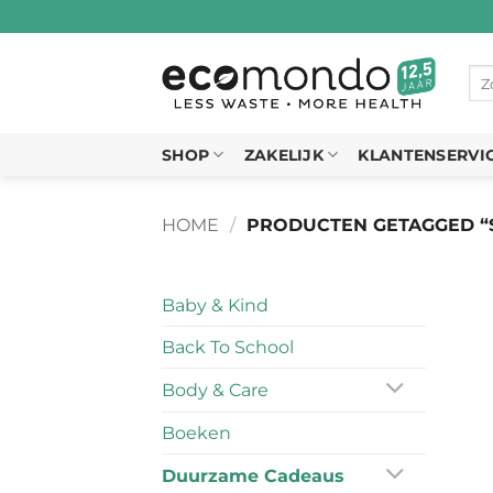
Ga
naar
inhoud
Zo
naa
SHOP
ZAKELIJK
KLANTENSERVI
HOME
/
PRODUCTEN GETAGGED 
Baby & Kind
Back To School
Body & Care
Boeken
Duurzame Cadeaus