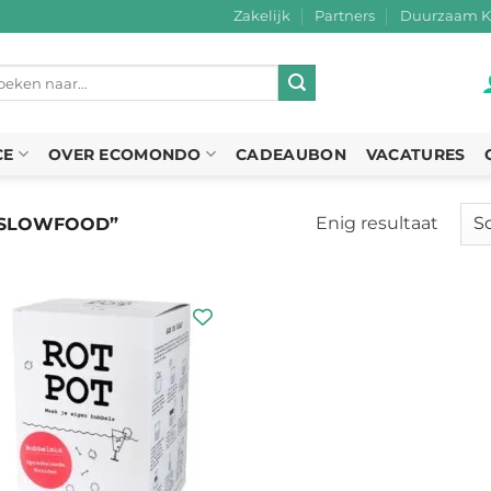
Zakelijk
Partners
Duurzaam K
eken
r:
CE
OVER ECOMONDO
CADEAUBON
VACATURES
Enig resultaat
“SLOWFOOD”