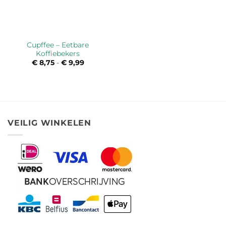
Cupffee – Eetbare
Koffiebekers
€
8,75
-
€
9,99
Prijsklasse:
€ 8,75
tot
€ 9,99
VEILIG WINKELEN