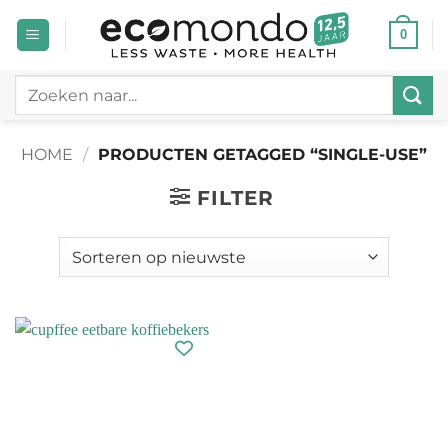
Ga
0
naar
inhoud
Zoeken
naar:
HOME
/
PRODUCTEN GETAGGED “SINGLE-USE”
FILTER