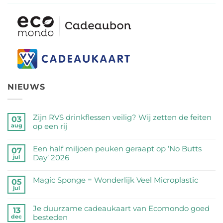
NIEUWS
Zijn RVS drinkflessen veilig? Wij zetten de feiten
03
op een rij
aug
Geen
reacties
Een half miljoen peuken geraapt op ‘No Butts
07
op
Day’ 2026
jul
Zijn
Geen
RVS
reacties
Magic Sponge = Wonderlijk Veel Microplastic
05
drinkflessen
op
jul
veilig?
Geen
Een
Wij
reacties
half
Je duurzame cadeaukaart van Ecomondo goed
zetten
op
13
miljoen
besteden
dec
de
Magic