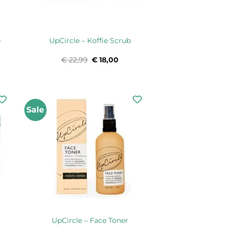
–
UpCircle – Koffie Scrub
ijke
ge
€
22,99
Oorspronkelijke
€
18,00
Huidige
prijs
prijs
was:
is:
0.
€ 22,99.
€ 18,00.
Sale
UpCircle – Face Toner