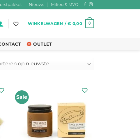
erstpakket
Nieuws
Milieu & MVO
0
WINKELWAGEN /
€
0,00
CONTACT
OUTLET
teerd
ste
Sale