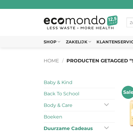
Ga
naar
inhoud
Zo
naa
SHOP
ZAKELIJK
KLANTENSERVI
HOME
/
PRODUCTEN GETAGGED “
Baby & Kind
Sal
Back To School
Body & Care
Boeken
Duurzame Cadeaus