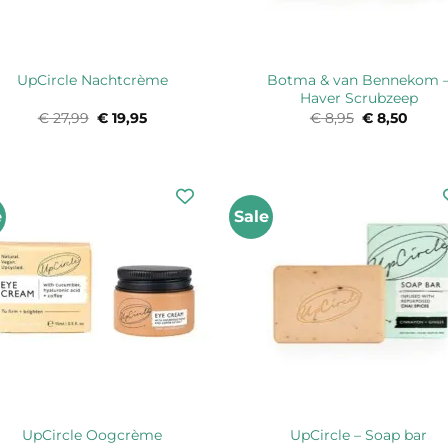
Botma & van Bennekom 
UpCircle Nachtcrème
Haver Scrubzeep
€
27,99
Oorspronkelijke
€
19,95
Huidige
€
8,95
Oorspronkel
€
8,50
Huidi
prijs
prijs
prijs
prijs
was:
is:
was:
is:
€ 27,99.
€ 19,95.
€ 8,95.
€ 8,5
e
Sale
UpCircle Oogcrème
UpCircle – Soap bar