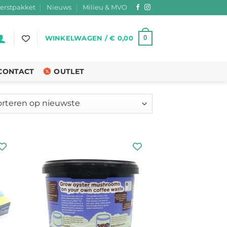
erstpakket
Nieuws
Milieu & MVO
0
WINKELWAGEN /
€
0,00
CONTACT
OUTLET
teerd
ste