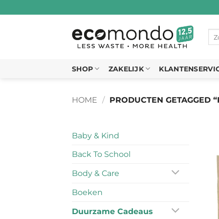
Ga
naar
inhoud
Zo
naa
SHOP
ZAKELIJK
KLANTENSERVI
HOME
/
PRODUCTEN GETAGGED “
Baby & Kind
Back To School
Body & Care
Boeken
Duurzame Cadeaus