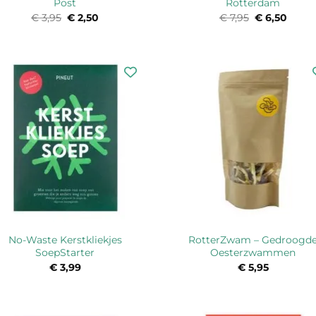
Post
Rotterdam
€
3,95
Oorspronkelijke
€
2,50
Huidige
€
7,95
Oorspronkel
€
6,50
Huidi
prijs
prijs
prijs
prijs
was:
is:
was:
is:
€ 3,95.
€ 2,50.
€ 7,95.
€ 6,50
No-Waste Kerstkliekjes
RotterZwam – Gedroogd
SoepStarter
Oesterzwammen
€
3,99
€
5,95