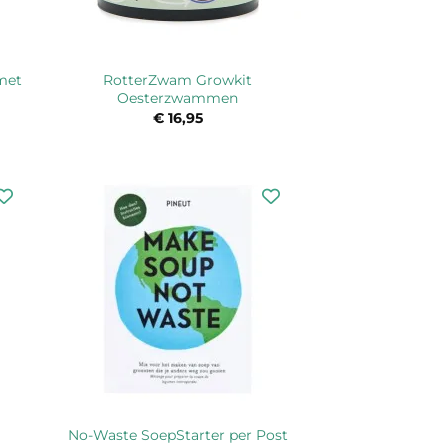
 met
RotterZwam Growkit
Oesterzwammen
sklasse:
€
16,95
95
6,00
No-Waste SoepStarter per Post