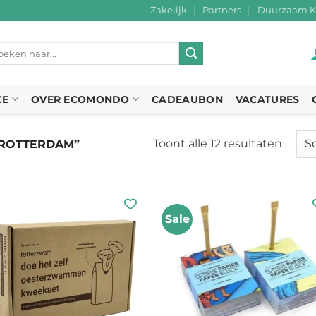
Zakelijk
Partners
Duurzaam K
eken
r:
CE
OVER ECOMONDO
CADEAUBON
VACATURES
Toont alle 12 resultaten
Gesor
ROTTERDAM”
op
nieuw
Sale