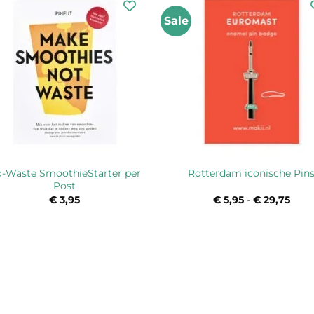
Sale
-Waste SmoothieStarter per
Rotterdam iconische Pin
Post
€
3,95
€
5,95
-
€
29,75
Prijs
€ 5,
tot
€ 29