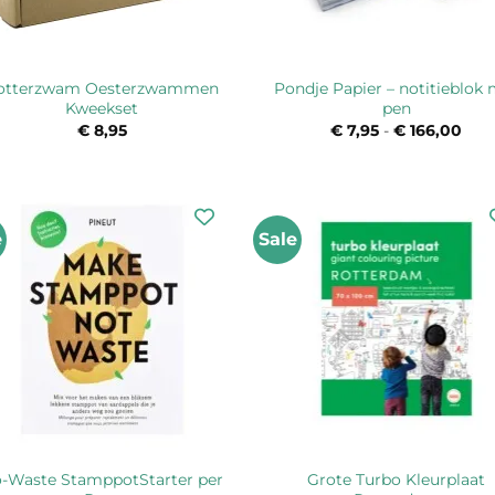
otterzwam Oesterzwammen
Pondje Papier – notitieblok
Kweekset
pen
€
8,95
€
7,95
-
€
166,00
Prij
€ 7,
tot
€ 16
e
Sale
-Waste StamppotStarter per
Grote Turbo Kleurplaat