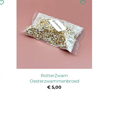
RotterZwam
s
Oesterzwammenbroed
klasse:
€
5,00
95
,75