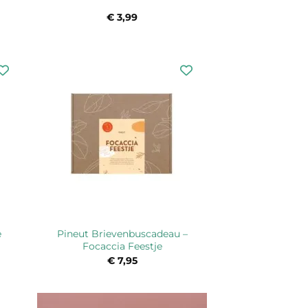
ijke
ge
€
3,99
.
e
Pineut Brievenbuscadeau –
Focaccia Feestje
€
7,95